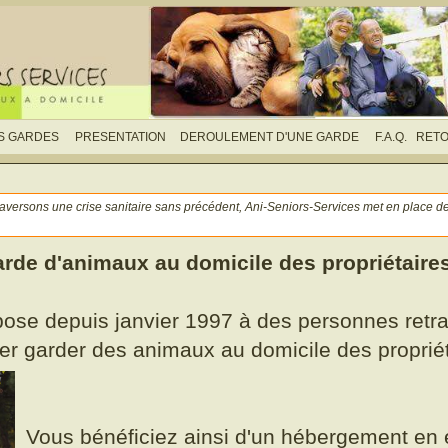
S GARDES
PRESENTATION
DEROULEMENT D'UNE GARDE
F.A.Q.
RET
otre espace personnel
Consulter les gardes et réserver
xemples de gardes
s traversons une crise sanitaire sans précédent, Ani-Seniors-Services met en place
Suivi de la garde: votre avis nous intéresse
Nous envoyer votre photo
arde d'animaux au domicile des propriétaires
Nous écrire
ose depuis janvier 1997 à des personnes retrai
ler garder des animaux au domicile des propriét
Vous bénéficiez ainsi d'un hébergement en