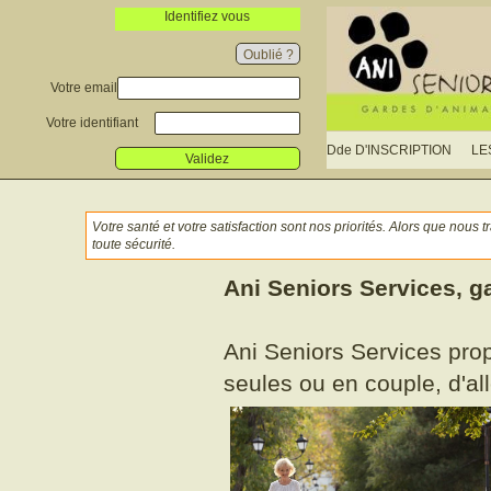
Identifiez vous
Oublié ?
Votre email
Votre identifiant
Dde D'INSCRIPTION
LE
Validez
V
E
Votre santé et votre satisfaction sont nos priorités. Alors que nou
toute sécurité.
Ani Seniors Services, g
Ani Seniors Services prop
seules ou en couple, d'al