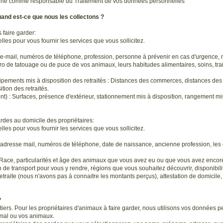
signé comme responsable du Traitement de vos données personnelles
and est-ce que nous les collectons ?
 faire garder:
s pour vous fournir les services que vous sollicitez.
-mail, numéros de téléphone, profession, personne à prévenir en cas d'urgence, mot
o de tatouage ou de puce de vos animaux, leurs habitudes alimentaires, soins, tra
uipements mis à disposition des retraités : Distances des commerces, distances d
ion des retraités.
t) : Surfaces, présence d'extérieur, stationnement mis à disposition, rangement m
ardes au domicile des propriétaires:
s pour vous fournir les services que vous sollicitez.
 adresse mail, numéros de téléphone, date de naissance, ancienne profession, le
, Race, particularités et âge des animaux que vous avez eu ou que vous avez encor
 de transport pour vous y rendre, régions que vous souhaitez découvrir, disponibili
retraite (nous n'avons pas à connaitre les montants perçus), attestation de domicile,
?
ers. Pour les propriétaires d'animaux à faire garder, nous utilisons vos données p
imal ou vos animaux.