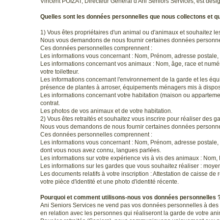
Vincent POIZAT, Directeur Général d'Ani Seniors Services, est dé
Quelles sont les données personnelles que nous collectons et qu
1) Vous êtes propriétaires d'un animal ou d'animaux et souhaitez les
Nous vous demandons de nous fournir certaines données personnelle
Ces données personnelles comprennent :
Les informations vous concernant : Nom, Prénom, adresse postale, e
Les informations concernant vos animaux : Nom, âge, race et numér
votre toiletteur.
Les informations concernant l'environnement de la garde et les éq
présence de plantes à arroser, équipements ménagers mis à disposit
Les informations concernant votre habitation (maison ou appartemen
contrat.
Les photos de vos animaux et de votre habitation.
2) Vous êtes retraités et souhaitez vous inscrire pour réaliser des g
Nous vous demandons de nous fournir certaines données personnelle
Ces données personnelles comprennent :
Les informations vous concernant : Nom, Prénom, adresse postale,
dont vous nous avez connu, langues parlées.
Les informations sur votre expérience vis à vis des animaux : Nom
Les informations sur les gardes que vous souhaitez réaliser : moyen
Les documents relatifs à votre inscription : Attestation de caisse de 
votre pièce d'identité et une photo d'identité récente.
Pourquoi et comment utilisons-nous vos données personnelles 
Ani Seniors Services ne vend pas vos données personnelles à des ti
en relation avec les personnes qui réaliseront la garde de votre an