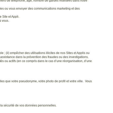
méro de téléphone, âge, nombre de gardes réalisées dans notre
iales ou vous envoyer des communications marketing et des
Site et Appli.
à vous.
; (ii) empêcher des utilisations illicites de nos Sites et Applis ou
tre assistance dans la prévention des fraudes ou des investigations.
s ou actifs (en ce compris dans le cas d’une réorganisation, d’une
lles que votre pseudonyme, votre photo de profil et votre ville. Vous
r la sécurité de vos données personnelles.