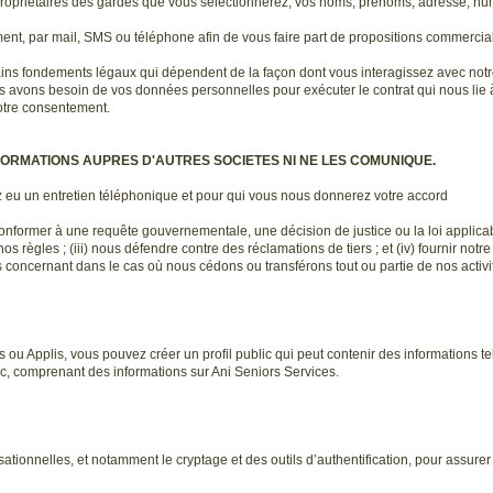
ropriétaires des gardes que vous sélectionnerez, vos noms, prénoms, adresse, nu
ment, par mail, SMS ou téléphone afin de vous faire part de propositions commerc
ins fondements légaux qui dépendent de la façon dont vous interagissez avec notre 
ous avons besoin de vos données personnelles pour exécuter le contrat qui nous lie 
otre consentement.
FORMATIONS AUPRES D'AUTRES SOCIETES NI NE LES COMUNIQUE.
z eu un entretien téléphonique et pour qui vous nous donnerez votre accord
conformer à une requête gouvernementale, une décision de justice ou la loi applicable 
 nos règles ; (iii) nous défendre contre des réclamations de tiers ; et (iv) fournir no
ncernant dans le cas où nous cédons ou transférons tout ou partie de nos activité
s ou Applis, vous pouvez créer un profil public qui peut contenir des informations te
c, comprenant des informations sur Ani Seniors Services.
ationnelles, et notamment le cryptage et des outils d’authentification, pour assure