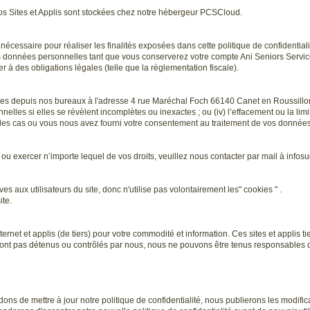
os Sites et Applis sont stockées chez notre hébergeur PCSCloud.
ssaire pour réaliser les finalités exposées dans cette politique de confidentialit
os données personnelles tant que vous conserverez votre compte Ani Seniors Service
 à des obligations légales (telle que la règlementation fiscale).
nnelles depuis nos bureaux à l'adresse 4 rue Maréchal Foch 66140 Canet en Roussil
rsonnelles si elles se révèlent incomplètes ou inexactes ; ou (iv) l’effacement ou la
 les cas ou vous nous avez fourni votre consentement au traitement de vos données 
ou exercer n’importe lequel de vos droits, veuillez nous contacter par mail à infos
 aux utilisateurs du site, donc n'utilise pas volontairement les" cookies " .
ite.
ternet et applis (de tiers) pour votre commodité et information. Ces sites et applis 
 sont pas détenus ou contrôlés par nous, nous ne pouvons être tenus responsables de
idons de mettre à jour notre politique de confidentialité, nous publierons les modifi