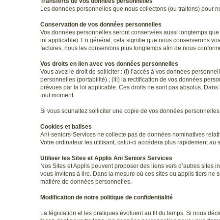
Transferts de vos données personnelles
Les données personnelles que nous collectons (ou traitons) pour n
Conservation de vos données personnelles
Vos données personnelles seront conservées aussi longtemps que néce
loi applicable). En général, cela signifie que nous conserverons v
factures, nous les conservons plus longtemps afin de nous conformer
Vos droits en lien avec vos données personnelles
Vous avez le droit de solliciter : (i) l’accès à vos données perso
personnelles (portabilité) ; (iii) la rectification de vos données pe
prévues par la loi applicable. Ces droits ne sont pas absolus. Dans
tout moment.
Si vous souhaitez solliciter une copie de vos données personnelles 
Cookies et balises
Ani-seniors-Services ne collecte pas de données nominatives relatives
Votre ordinateur les utilisant, celui-ci accédera plus rapidement au s
Utiliser les Sites et Applis Ani Seniors Services
Nos Sites et Applis peuvent proposer des liens vers d’autres sites in
vous invitons à lire. Dans la mesure où ces sites ou applis tiers ne
matière de données personnelles.
Modification de notre politique de confidentialité
La législation et les pratiques évoluent au fil du temps. Si nous déc