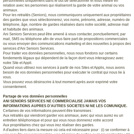
personnelles uniquement dans le but de sélectionner et vous mettre en
relation avec les personnes qui réaliseront la garde de votre animal ou vos
animaux.
Pour les retraités (Seniors), nous communiquons uniquement aux propriétaires
des gardes que vous sélectionnerez, vos noms, prénoms, adresse, numéro de
téléphone, âge, nombre de gardes réalisées dans notre société, adresse mail
et habitude des animaux.
Ani Seniors Services peut être amené à vous contacter, ponctuellement, par
mail, SMS ou téléphone afin de vous faire part de propositions commerciales
ou vous envoyer des communications marketing et des nouvelles à propos des
services d'Ani Seniors Services.
Pour traiter vos données personnelles, nous nous fondons sur certains
fondements légaux qui dépendent de la façon dont vous interagissez avec
notre Site et Appli.
Quand vous utilisez nos services à partir de nos Sites et Applis, nous avons
besoin de vos données personnelles pour exécuter le contrat qui nous lie à
vous.
Vous pouvez vous désinscrire à tout moment après avoir exprimé votre
consentement.
Partage de vos données personnelles
ANI SENIORS SERVICES NE COMMERCIALISE JAMAIS VOS
INFORMATIONS AUPRES D'AUTRES SOCIETES NI NE LES COMUNIQUE.
Certaines de vos informations peuvent être transmises :
Aux retraités qui viendront garder vos animaux, avec qui vous aurez eu un
entretien téléphonique et pour qui vous nous donnerez votre accord
Aux propriétaires chez qui vous irez réaliser des gardes.
A d'autres tiers dans la mesure où cela est nécessaire pour : (i) se conformer à