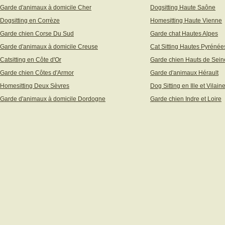
Garde d'animaux à domicile Cher
Dogsitting Haute Saône
Dogsitting en Corrèze
Homesitting Haute Vienne
Garde chien Corse Du Sud
Garde chat Hautes Alpes
Garde d'animaux à domicile Creuse
Cat Sitting Hautes Pyrénée
Catsitting en Côte d'Or
Garde chien Hauts de Sein
Garde chien Côtes d'Armor
Garde d'animaux Hérault
Homesitting Deux Sèvres
Dog Sitting en Ille et Vilain
Garde d'animaux à domicile Dordogne
Garde chien Indre et Loire