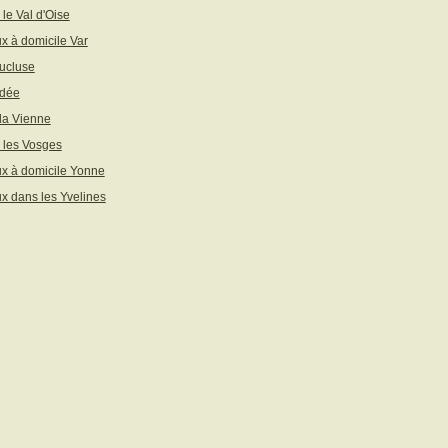
 le Val d'Oise
x à domicile Var
ucluse
ndée
 la Vienne
 les Vosges
x à domicile Yonne
x dans les Yvelines