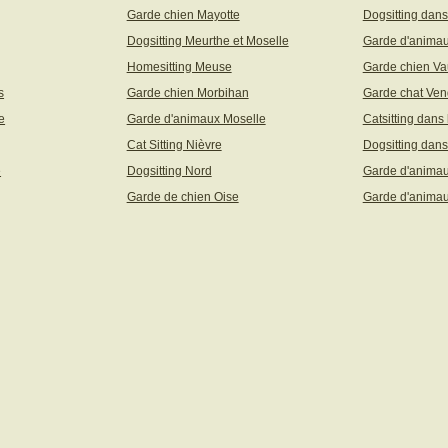
Garde chien Mayotte
Dogsitting dans
Dogsitting Meurthe et Moselle
Garde d'animau
Homesitting Meuse
Garde chien Va
s
Garde chien Morbihan
Garde chat Ve
e
Garde d'animaux Moselle
Catsitting dans
Cat Sitting Nièvre
Dogsitting dans
e
Dogsitting Nord
Garde d'animau
Garde de chien Oise
Garde d'animau