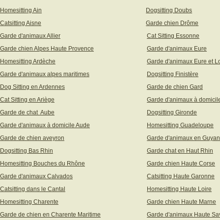
Homesitting Ain
Dogsitting Doubs
Catsitting Aisne
Garde chien Drôme
Garde d'animaux Allier
Cat Sitting Essonne
Garde chien Alpes Haute Provence
Garde d'animaux Eure
Homesitting Ardèche
Garde d'animaux Eure et Lo
Garde d'animaux alpes maritimes
Dogsitting Finistère
Dog Sitting en Ardennes
Garde de chien Gard
Cat Sitting en Ariège
Garde d'animaux à domicil
Garde de chat Aube
Dogsitting Gironde
Garde d'animaux à domicile Aude
Homesitting Guadeloupe
Garde de chien aveyron
Garde d'animaux en Guya
Dogsitting Bas Rhin
Garde chat en Haut Rhin
Homesitting Bouches du Rhône
Garde chien Haute Corse
Garde d'animaux Calvados
Catsitting Haute Garonne
Catsitting dans le Cantal
Homesitting Haute Loire
Homesitting Charente
Garde chien Haute Marne
Garde de chien en Charente Maritime
Garde d'animaux Haute Sa