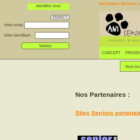
Ani Seniors Services, s
Identifiez vous
Oublié ?
Votre email
Votre identifiant
Validez
CONCEPT
PRESEN
Vous sou
Nos Partenaires :
Sites Seniors partenai