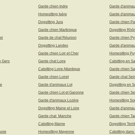
Garde chien Indre
Garde d'anima
Homesitting Isère
Garde d'animau
Dogsitting Jura
Garde chien Pa
Garde chien Martinique
Dogsitting Rhô
ir
Garde de chat Réunion
Garde chien Py
Dogsitting Landes
Garde d'animau
Garde chien Loir et Cher
Homesitting P
e Gers
Garde chat Loire
Catsitting en S
Catsitting Loire Atlantique
Garde chien Sa
Garde chien Loiret
Garde chat Sei
ne
Garde d'animaux Lot
Dogsitting en S
Garde chien Lot et Garonne
Garde chien Se
Garde d'animaux Lozère
Homesitting S
Dogsitting Maine et Loire
Garde d'animau
Garde chat Manche
Garde chien Ta
Catsitting Marne
Dogsitting Terri
voie
Homesitting Mayenne
Catsitting dans