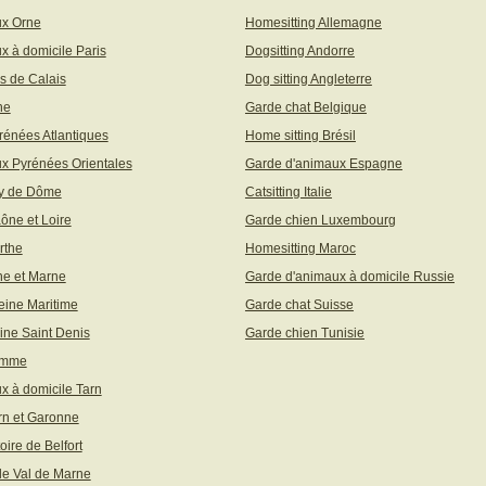
ux Orne
Homesitting Allemagne
x à domicile Paris
Dogsitting Andorre
s de Calais
Dog sitting Angleterre
ne
Garde chat Belgique
rénées Atlantiques
Home sitting Brésil
x Pyrénées Orientales
Garde d'animaux Espagne
uy de Dôme
Catsitting Italie
aône et Loire
Garde chien Luxembourg
rthe
Homesitting Maroc
ne et Marne
Garde d'animaux à domicile Russie
eine Maritime
Garde chat Suisse
ine Saint Denis
Garde chien Tunisie
omme
x à domicile Tarn
rn et Garonne
toire de Belfort
 le Val de Marne