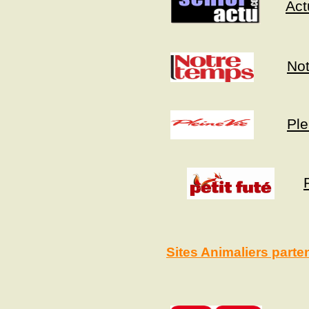
Act
No
Ple
Sites Animaliers parte