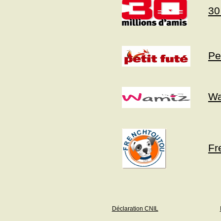
30
Pe
Wa
Fr
Déclaration CNIL