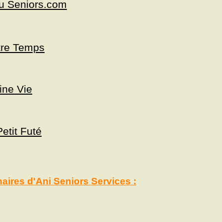
u Seniors.com
tre Temps
ine Vie
Petit Futé
naires d'Ani Seniors Services :