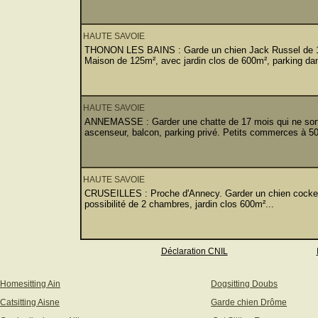
HAUTE SAVOIE
THONON LES BAINS : Garde un chien Jack Russel de 10 a
Maison de 125m², avec jardin clos de 600m², parking dans
HAUTE SAVOIE
ANNEMASSE : Garder une chatte de 17 mois qui ne sort
ascenseur, balcon, parking privé. Petits commerces à 50
HAUTE SAVOIE
CRUSEILLES : Proche d'Annecy. Garder un chien cocker 
possibilité de 2 chambres, jardin clos 600m²...
Déclaration CNIL
Homesitting Ain
Dogsitting Doubs
Catsitting Aisne
Garde chien Drôme