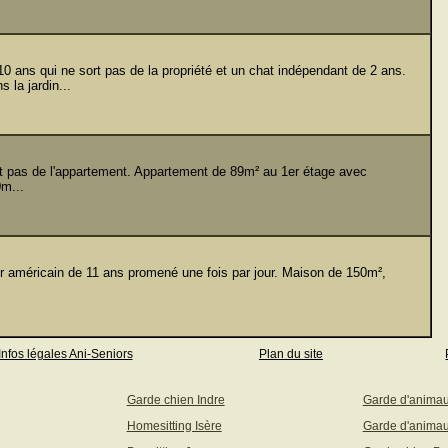
ns qui ne sort pas de la propriété et un chat indépendant de 2 ans.
 la jardin...
 pas de l'appartement. Appartement de 89m² au 1er étage avec
m...
américain de 11 ans promené une fois par jour. Maison de 150m²,
Infos légales Ani-Seniors
Plan du site
Garde chien Indre
Garde d'anima
Homesitting Isère
Garde d'animau