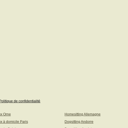
Politique de confidentialité
ux Orne
Homesitting Allemagne
x à domicile Paris
Dogsitting Andorre