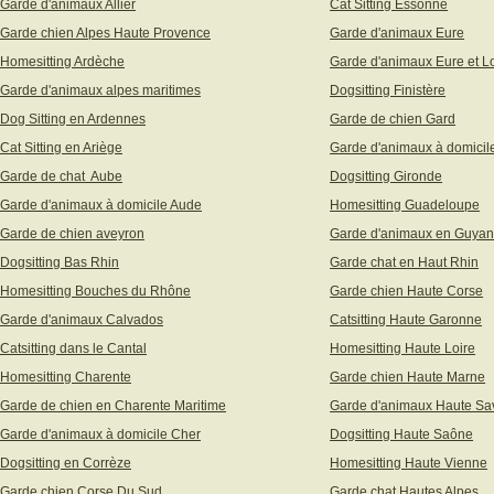
Garde d'animaux Allier
Cat Sitting Essonne
Garde chien Alpes Haute Provence
Garde d'animaux Eure
Homesitting Ardèche
Garde d'animaux Eure et Lo
Garde d'animaux alpes maritimes
Dogsitting Finistère
Dog Sitting en Ardennes
Garde de chien Gard
Cat Sitting en Ariège
Garde d'animaux à domicil
Garde de chat Aube
Dogsitting Gironde
Garde d'animaux à domicile Aude
Homesitting Guadeloupe
Garde de chien aveyron
Garde d'animaux en Guya
Dogsitting Bas Rhin
Garde chat en Haut Rhin
Homesitting Bouches du Rhône
Garde chien Haute Corse
Garde d'animaux Calvados
Catsitting Haute Garonne
Catsitting dans le Cantal
Homesitting Haute Loire
Homesitting Charente
Garde chien Haute Marne
Garde de chien en Charente Maritime
Garde d'animaux Haute Sa
Garde d'animaux à domicile Cher
Dogsitting Haute Saône
Dogsitting en Corrèze
Homesitting Haute Vienne
Garde chien Corse Du Sud
Garde chat Hautes Alpes