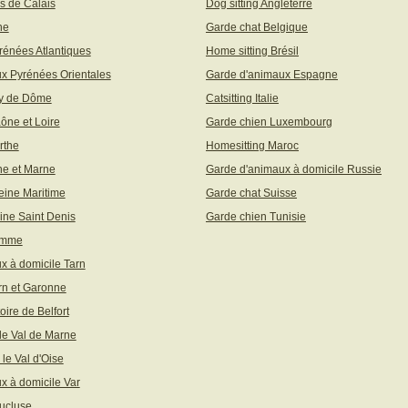
s de Calais
Dog sitting Angleterre
ne
Garde chat Belgique
rénées Atlantiques
Home sitting Brésil
x Pyrénées Orientales
Garde d'animaux Espagne
uy de Dôme
Catsitting Italie
aône et Loire
Garde chien Luxembourg
rthe
Homesitting Maroc
ne et Marne
Garde d'animaux à domicile Russie
eine Maritime
Garde chat Suisse
ine Saint Denis
Garde chien Tunisie
omme
x à domicile Tarn
rn et Garonne
toire de Belfort
 le Val de Marne
 le Val d'Oise
x à domicile Var
ucluse