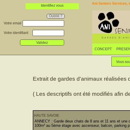
Ani Seniors Services, s
Identifiez vous
Oublié ?
Votre email
Votre identifiant
Validez
CONCEPT
PRESEN
Vous sou
Extrait de gardes d'animaux réalisées
( Les descriptifs ont été modifiés afin d
HAUTE SAVOIE
ANNECY : Garde deux chats de 8 ans et 11 ans et une ch
100m² au 5ème étage avec ascenseur, balcon, parking pr