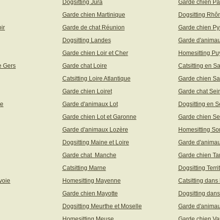
Dogsitting Jura
Garde chien Pa
Garde chien Martinique
Dogsitting Rhô
ir
Garde de chat Réunion
Garde chien Py
Dogsitting Landes
Garde d'animau
Garde chien Loir et Cher
Homesitting P
e Gers
Garde chat Loire
Catsitting en S
Catsitting Loire Atlantique
Garde chien Sa
Garde chien Loiret
Garde chat Sei
ne
Garde d'animaux Lot
Dogsitting en S
Garde chien Lot et Garonne
Garde chien Se
Garde d'animaux Lozère
Homesitting S
Dogsitting Maine et Loire
Garde d'animau
Garde chat Manche
Garde chien Ta
Catsitting Marne
Dogsitting Terri
voie
Homesitting Mayenne
Catsitting dans
Garde chien Mayotte
Dogsitting dans
Dogsitting Meurthe et Moselle
Garde d'animau
Homesitting Meuse
Garde chien Va