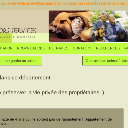
pécialiste de la garde d'animaux à domicile par des retraités ( garde de chien : d
TATION
PROPRIETAIRES
RETRAITES
CONTACTS
REFERENCES
P
Faites garder votre animal
Vous souhaitez garder un animal
haitez garder un animal
Vous avez un animal à fair
 dans ce département.
e préserver la vie privée des propriétaires. )
atte de 4 ans qui ne sortent pas de l'appartement. Appartement de
ivé...