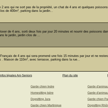
2 ans qui ne sort pas de la propriété, un chat de 4 ans et quelques poisson
los de 400m², parking dans la jardin...
 de 4 ans, sorti deux fois par jour 20 minutes et nourrir des poissons dan
 le jardin, jardin clos de ...
nçais de 4 ans qui sera promené une fois 15 minutes par jour et ne rester
s . Maison de 110m², avec terrasse, parking dans la rue...
Infos légales Ani-Seniors
Plan du site
Garde chien Indre
Garde d'anima
Homesitting Isère
Garde d'animau
Dogsitting Jura
Garde chien Pa
Garde chien Martinique
Dogsitting Rhô