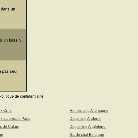
s dans un
s un bassin.
a pas seul
Politique de confidentialité
ux Orne
Homesitting Allemagne
x à domicile Paris
Dogsitting Andorre
s de Calais
Dog sitting Angleterre
ne
Garde chat Belgique