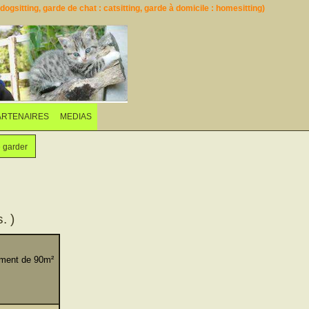
ogsitting, garde de chat : catsitting, garde à domicile : homesitting)
ARTENAIRES
MEDIAS
e garder
. )
tement de 90m²