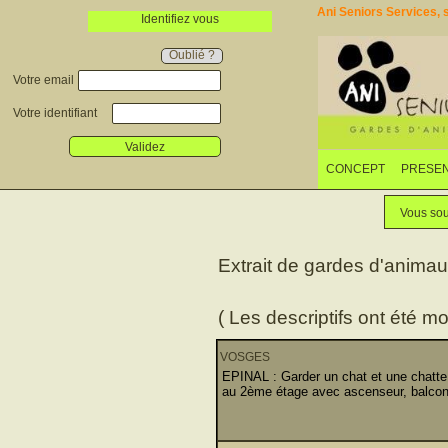
Ani Seniors Services, s
Identifiez vous
Oublié ?
Votre email
Votre identifiant
Validez
CONCEPT
PRESEN
Vous sou
Extrait de gardes d'anima
( Les descriptifs ont été mo
VOSGES
EPINAL : Garder un chat et une chatte
au 2ème étage avec ascenseur, balcon