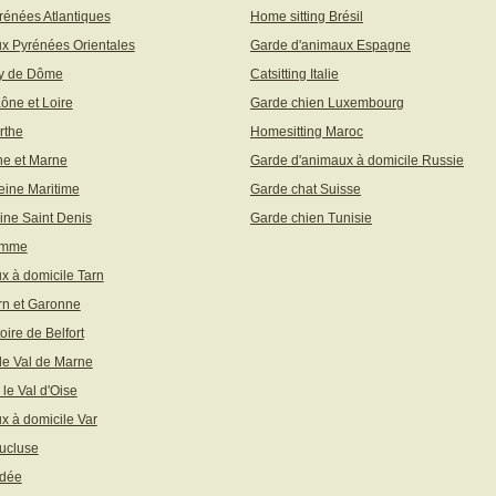
rénées Atlantiques
Home sitting Brésil
x Pyrénées Orientales
Garde d'animaux Espagne
uy de Dôme
Catsitting Italie
aône et Loire
Garde chien Luxembourg
rthe
Homesitting Maroc
ne et Marne
Garde d'animaux à domicile Russie
eine Maritime
Garde chat Suisse
ine Saint Denis
Garde chien Tunisie
omme
x à domicile Tarn
rn et Garonne
toire de Belfort
 le Val de Marne
 le Val d'Oise
x à domicile Var
ucluse
ndée