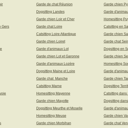
ir
Garde de chat Réunion
Garde chien Py
Dogsitting Landes
Garde d'animau
Garde chien Loir et Cher
Homesitting P
e Gers
Garde chat Loire
Catsitting en S
Catsitting Loire Atlantique
Garde chien Sa
Garde chien Loiret
Garde chat Sei
ne
Garde d'animaux Lot
Dogsitting en S
Garde chien Lot et Garonne
Garde chien Se
Garde d'animaux Lozère
Homesitting S
Dogsitting Maine et Loire
Garde d'animau
Garde chat Manche
Garde chien Ta
Catsitting Marne
Dogsitting Terri
voie
Homesitting Mayenne
Catsitting dans
Garde chien Mayotte
Dogsitting dans
Dogsitting Meurthe et Moselle
Garde d'animau
Homesitting Meuse
Garde chien Va
s
Garde chien Morbihan
Garde chat Ve