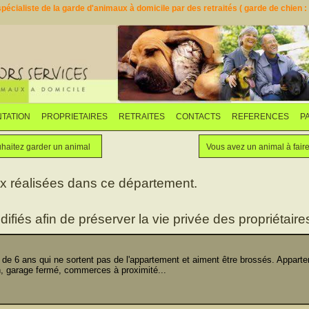
pécialiste de la garde d'animaux à domicile par des retraités ( garde de chien : d
TATION
PROPRIETAIRES
RETRAITES
CONTACTS
REFERENCES
P
Faites garder votre animal
Vous souhaitez garder un animal
haitez garder un animal
Vous avez un animal à fair
ux réalisées dans ce département.
difiés afin de préserver la vie privée des propriétaires
 de 6 ans qui ne sortent pas de l'appartement et aiment être brossés. Appar
, garage fermé, commerces à proximité...