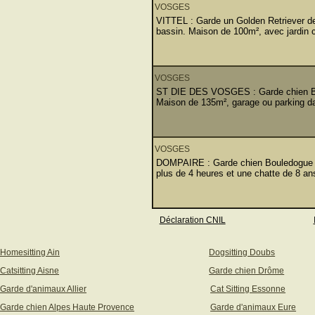
VOSGES
VITTEL : Garde un Golden Retriever de 
bassin. Maison de 100m², avec jardin c
VOSGES
ST DIE DES VOSGES : Garde chien Boxer
Maison de 135m², garage ou parking dans
VOSGES
DOMPAIRE : Garde chien Bouledogue Fra
plus de 4 heures et une chatte de 8 an
Déclaration CNIL
Homesitting Ain
Dogsitting Doubs
Catsitting Aisne
Garde chien Drôme
Garde d'animaux Allier
Cat Sitting Essonne
Garde chien Alpes Haute Provence
Garde d'animaux Eure