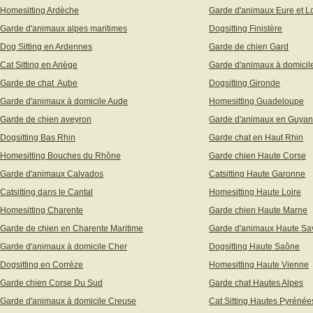
Homesitting Ardèche
Garde d'animaux Eure et Lo
Garde d'animaux alpes maritimes
Dogsitting Finistère
Dog Sitting en Ardennes
Garde de chien Gard
Cat Sitting en Ariège
Garde d'animaux à domicil
Garde de chat Aube
Dogsitting Gironde
Garde d'animaux à domicile Aude
Homesitting Guadeloupe
Garde de chien aveyron
Garde d'animaux en Guya
Dogsitting Bas Rhin
Garde chat en Haut Rhin
Homesitting Bouches du Rhône
Garde chien Haute Corse
Garde d'animaux Calvados
Catsitting Haute Garonne
Catsitting dans le Cantal
Homesitting Haute Loire
Homesitting Charente
Garde chien Haute Marne
Garde de chien en Charente Maritime
Garde d'animaux Haute Sa
Garde d'animaux à domicile Cher
Dogsitting Haute Saône
Dogsitting en Corrèze
Homesitting Haute Vienne
Garde chien Corse Du Sud
Garde chat Hautes Alpes
Garde d'animaux à domicile Creuse
Cat Sitting Hautes Pyrénée