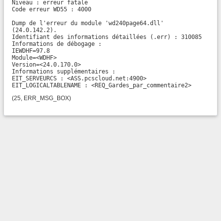
Niveau : erreur fatale

Code erreur WD55 : 4000

Dump de l'erreur du module 'wd240page64.dll' 
(24.0.142.2).

Identifiant des informations détaillées (.err) : 310085

Informations de débogage :

IEWDHF=97.8

Module=<WDHF>

Version=<24.0.170.0>

Informations supplémentaires :

EIT_SERVEURCS : <ASS.pcscloud.net:4900>

EIT_LOGICALTABLENAME : <REQ_Gardes_par_commentaire2>
(25, ERR_MSG_BOX)