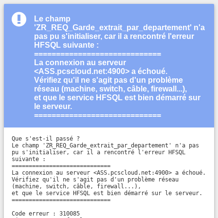
Le champ
'ZR_REQ_Garde_extrait_par_departement' n'a
pas pu s'initialiser, car il a rencontré l'erreur
HFSQL suivante :
=============================
La connexion au serveur
<ASS.pcscloud.net:4900> a échoué.
Vérifiez qu'il ne s'agit pas d'un problème
réseau (machine, switch, câble, firewall...),
et que le service HFSQL est bien démarré sur
le serveur.
=============================
Que s'est-il passé ?

Le champ 'ZR_REQ_Garde_extrait_par_departement' n'a pas 
pu s'initialiser, car il a rencontré l'erreur HFSQL 
suivante :

=============================

La connexion au serveur <ASS.pcscloud.net:4900> a échoué.

Vérifiez qu'il ne s'agit pas d'un problème réseau 
(machine, switch, câble, firewall...),

et que le service HFSQL est bien démarré sur le serveur.

=============================

Code erreur : 310085
