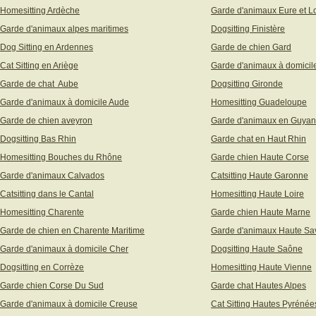
Homesitting Ardèche
Garde d'animaux Eure et Lo
Garde d'animaux alpes maritimes
Dogsitting Finistère
Dog Sitting en Ardennes
Garde de chien Gard
Cat Sitting en Ariège
Garde d'animaux à domicil
Garde de chat Aube
Dogsitting Gironde
Garde d'animaux à domicile Aude
Homesitting Guadeloupe
Garde de chien aveyron
Garde d'animaux en Guya
Dogsitting Bas Rhin
Garde chat en Haut Rhin
Homesitting Bouches du Rhône
Garde chien Haute Corse
Garde d'animaux Calvados
Catsitting Haute Garonne
Catsitting dans le Cantal
Homesitting Haute Loire
Homesitting Charente
Garde chien Haute Marne
Garde de chien en Charente Maritime
Garde d'animaux Haute Sa
Garde d'animaux à domicile Cher
Dogsitting Haute Saône
Dogsitting en Corrèze
Homesitting Haute Vienne
Garde chien Corse Du Sud
Garde chat Hautes Alpes
Garde d'animaux à domicile Creuse
Cat Sitting Hautes Pyrénée