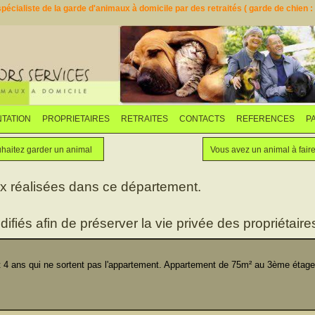
pécialiste de la garde d'animaux à domicile par des retraités ( garde de chien : d
TATION
PROPRIETAIRES
RETRAITES
CONTACTS
REFERENCES
P
Faites garder votre animal
Vous souhaitez garder un animal
haitez garder un animal
Vous avez un animal à fair
ux réalisées dans ce département.
difiés afin de préserver la vie privée des propriétaires
 ans qui ne sortent pas l'appartement. Appartement de 75m² au 3ème étag