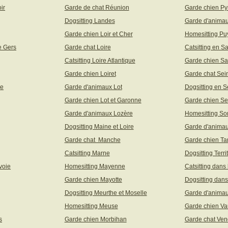
ir
Garde de chat Réunion
Garde chien Py
Dogsitting Landes
Garde d'animau
Garde chien Loir et Cher
Homesitting P
e Gers
Garde chat Loire
Catsitting en S
Catsitting Loire Atlantique
Garde chien Sa
Garde chien Loiret
Garde chat Sei
ne
Garde d'animaux Lot
Dogsitting en S
Garde chien Lot et Garonne
Garde chien Se
Garde d'animaux Lozère
Homesitting S
Dogsitting Maine et Loire
Garde d'animau
Garde chat Manche
Garde chien Ta
Catsitting Marne
Dogsitting Terri
voie
Homesitting Mayenne
Catsitting dans
Garde chien Mayotte
Dogsitting dans
Dogsitting Meurthe et Moselle
Garde d'animau
Homesitting Meuse
Garde chien Va
s
Garde chien Morbihan
Garde chat Ve