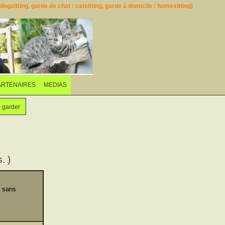
ogsitting, garde de chat : catsitting, garde à domicile : homesitting)
ARTENAIRES
MEDIAS
e garder
. )
e sans