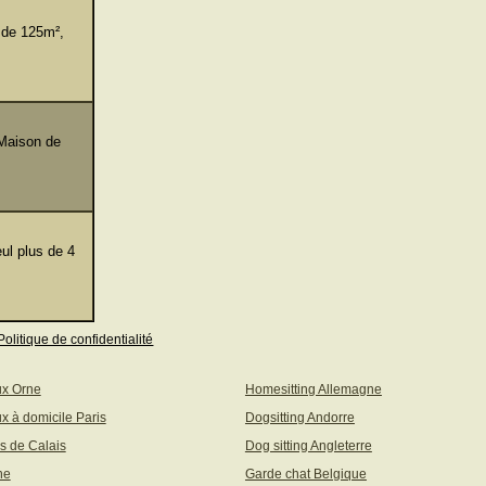
 de 125m²,
 Maison de
ul plus de 4
Politique de confidentialité
ux Orne
Homesitting Allemagne
x à domicile Paris
Dogsitting Andorre
s de Calais
Dog sitting Angleterre
ne
Garde chat Belgique