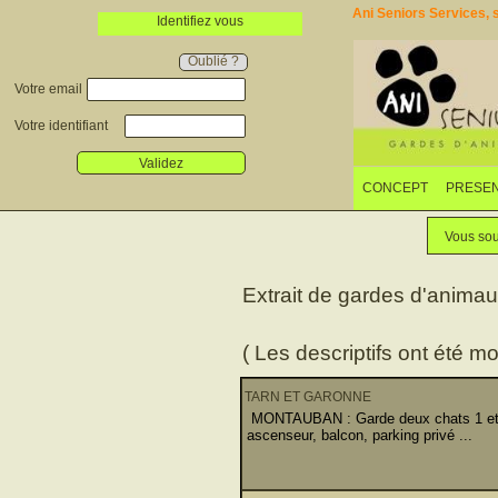
Ani Seniors Services, s
Identifiez vous
Oublié ?
Votre email
Votre identifiant
Validez
CONCEPT
PRESEN
Vous sou
Extrait de gardes d'anima
( Les descriptifs ont été mo
TARN ET GARONNE
MONTAUBAN : Garde deux chats 1 et 4
ascenseur, balcon, parking privé ...