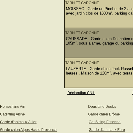
TARN ET GARONNE
MOISSAC : Garde un Pincher de 2 ans q
avec jardin clos de 1800m², parking dans
TARN ET GARONNE
CAUSSADE : Garde chien Dalmatien de 6
105m², sous alarme, garage ou parking 
TARN ET GARONNE
LAUZERTE : Garde chien Jack Russel de
heures . Maison de 120m², avec terras
Déclaration CNIL
Homesitting Ain
Dogsitting Doubs
Catsitting Aisne
Garde chien Drôme
Garde d'animaux Allier
Cat Sitting Essonne
Garde chien Alpes Haute Provence
Garde d'animaux Eure