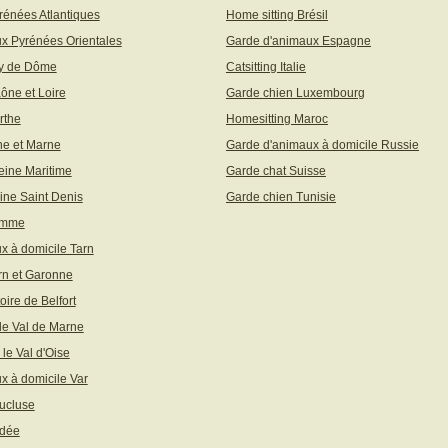
rénées Atlantiques
Home sitting Brésil
x Pyrénées Orientales
Garde d'animaux Espagne
uy de Dôme
Catsitting Italie
aône et Loire
Garde chien Luxembourg
rthe
Homesitting Maroc
ne et Marne
Garde d'animaux à domicile Russie
eine Maritime
Garde chat Suisse
ine Saint Denis
Garde chien Tunisie
omme
x à domicile Tarn
rn et Garonne
toire de Belfort
 le Val de Marne
 le Val d'Oise
x à domicile Var
ucluse
ndée