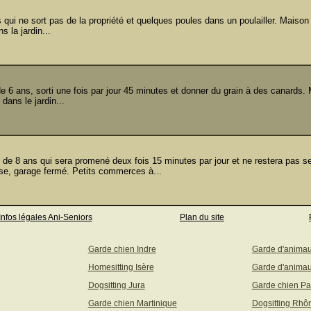
ui ne sort pas de la propriété et quelques poules dans un poulailler. Maison
 la jardin...
 ans, sorti une fois par jour 45 minutes et donner du grain à des canards.
dans le jardin...
 8 ans qui sera promené deux fois 15 minutes par jour et ne restera pas se
se, garage fermé. Petits commerces à...
Infos légales Ani-Seniors
Plan du site
Garde chien Indre
Garde d'anima
Homesitting Isère
Garde d'animau
Dogsitting Jura
Garde chien Pa
Garde chien Martinique
Dogsitting Rhô