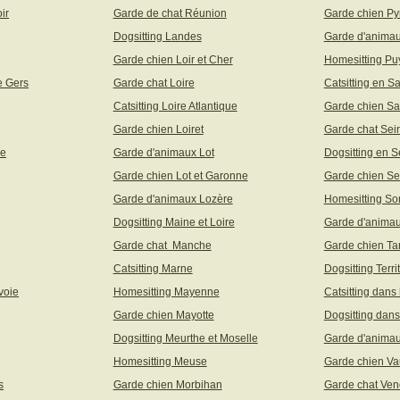
ir
Garde de chat Réunion
Garde chien Py
Dogsitting Landes
Garde d'animau
Garde chien Loir et Cher
Homesitting P
e Gers
Garde chat Loire
Catsitting en S
Catsitting Loire Atlantique
Garde chien Sa
Garde chien Loiret
Garde chat Sei
ne
Garde d'animaux Lot
Dogsitting en S
Garde chien Lot et Garonne
Garde chien Se
Garde d'animaux Lozère
Homesitting S
Dogsitting Maine et Loire
Garde d'animau
Garde chat Manche
Garde chien Ta
Catsitting Marne
Dogsitting Terri
voie
Homesitting Mayenne
Catsitting dans
Garde chien Mayotte
Dogsitting dans
Dogsitting Meurthe et Moselle
Garde d'animau
Homesitting Meuse
Garde chien Va
s
Garde chien Morbihan
Garde chat Ve