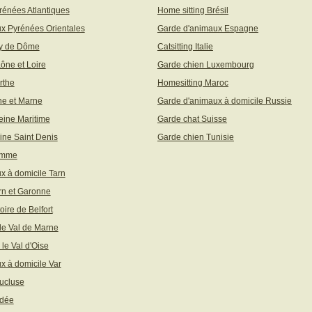
rénées Atlantiques
Home sitting Brésil
x Pyrénées Orientales
Garde d'animaux Espagne
uy de Dôme
Catsitting Italie
aône et Loire
Garde chien Luxembourg
rthe
Homesitting Maroc
ne et Marne
Garde d'animaux à domicile Russie
eine Maritime
Garde chat Suisse
ine Saint Denis
Garde chien Tunisie
omme
x à domicile Tarn
rn et Garonne
toire de Belfort
 le Val de Marne
 le Val d'Oise
x à domicile Var
ucluse
ndée