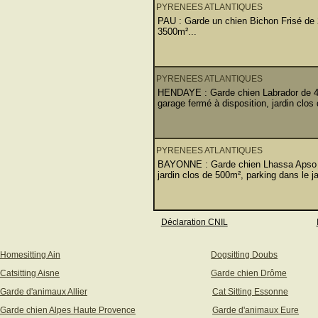
PYRENEES ATLANTIQUES
PAU : Garde un chien Bichon Frisé de 2
3500m²...
PYRENEES ATLANTIQUES
HENDAYE : Garde chien Labrador de 4 
garage fermé à disposition, jardin clos
PYRENEES ATLANTIQUES
BAYONNE : Garde chien Lhassa Apso de
jardin clos de 500m², parking dans le j
Déclaration CNIL
Homesitting Ain
Dogsitting Doubs
Catsitting Aisne
Garde chien Drôme
Garde d'animaux Allier
Cat Sitting Essonne
Garde chien Alpes Haute Provence
Garde d'animaux Eure