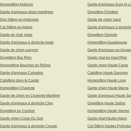
Homesitting Ardèche
Garde d'animaux Eure et Lo
Garde d'animaux alpes maritimes
Dogsitting Finistère
Dog Sitting en Ardennes
Garde de chien Gard
Cat Sitting en Ariège
Garde d'animaux à domicil
Garde de chat Aube
Dogsitting Gironde
Garde d'animaux à domicile Aude
Homesitting Guadeloupe
Garde de chien aveyron
Garde d'animaux en Guya
Dogsitting Bas Rhin
Garde chat en Haut Rhin
Homesitting Bouches du Rhône
Garde chien Haute Corse
Garde d'animaux Calvados
Catsitting Haute Garonne
Catsitting dans le Cantal
Homesitting Haute Loire
Homesitting Charente
Garde chien Haute Marne
Garde de chien en Charente Maritime
Garde d'animaux Haute Sa
Garde d'animaux à domicile Cher
Dogsitting Haute Saône
Dogsitting en Corrèze
Homesitting Haute Vienne
Garde chien Corse Du Sud
Garde chat Hautes Alpes
Garde d'animaux à domicile Creuse
Cat Sitting Hautes Pyrénée