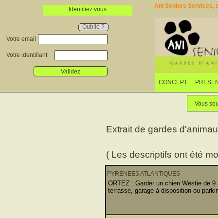
Ani Seniors Services, s
Identifiez vous
Oublié ?
Votre email
Votre identifiant
Validez
CONCEPT
PRESEN
Vous sou
Extrait de gardes d'anima
( Les descriptifs ont été mo
PYRENEES ATLANTIQUES
ORTEZ : Garder un chien Westie de 9 an
terrasse, garage à disposition ou parkin