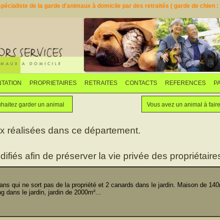
pécialiste de la garde d'animaux à domicile par des retraités ( garde de chien : d
TATION
PROPRIETAIRES
RETRAITES
CONTACTS
REFERENCES
P
Faites garder votre animal
Vous souhaitez garder un animal
haitez garder un animal
Vous avez un animal à fair
ux réalisées dans ce département.
difiés afin de préserver la vie privée des propriétaires
s qui ne sort pas de la propriété et 2 canards dans le jardin. Maison de 14
g dans le jardin, jardin de 2000m²...