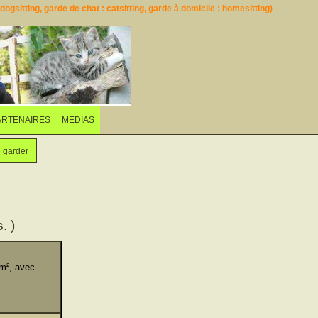
ogsitting, garde de chat : catsitting, garde à domicile : homesitting)
ARTENAIRES
MEDIAS
e garder
. )
0m², avec