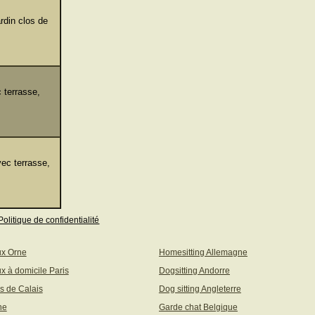
rdin clos de
 terrasse,
ec terrasse,
Politique de confidentialité
ux Orne
Homesitting Allemagne
x à domicile Paris
Dogsitting Andorre
s de Calais
Dog sitting Angleterre
ne
Garde chat Belgique