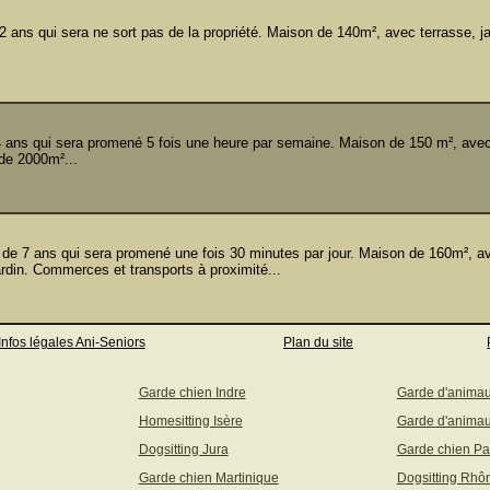
 ans qui sera ne sort pas de la propriété. Maison de 140m², avec terrasse, ja
ans qui sera promené 5 fois une heure par semaine. Maison de 150 m², avec
 de 2000m²...
 7 ans qui sera promené une fois 30 minutes par jour. Maison de 160m², av
ardin. Commerces et transports à proximité...
Infos légales Ani-Seniors
Plan du site
Garde chien Indre
Garde d'anima
Homesitting Isère
Garde d'animau
Dogsitting Jura
Garde chien Pa
Garde chien Martinique
Dogsitting Rhô