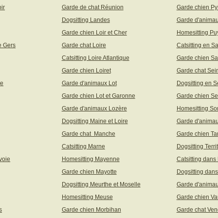
ir
Garde de chat Réunion
Garde chien Py
Dogsitting Landes
Garde d'animau
Garde chien Loir et Cher
Homesitting P
e Gers
Garde chat Loire
Catsitting en S
Catsitting Loire Atlantique
Garde chien Sa
Garde chien Loiret
Garde chat Sei
ne
Garde d'animaux Lot
Dogsitting en S
Garde chien Lot et Garonne
Garde chien Se
Garde d'animaux Lozère
Homesitting S
Dogsitting Maine et Loire
Garde d'animau
Garde chat Manche
Garde chien Ta
Catsitting Marne
Dogsitting Terri
voie
Homesitting Mayenne
Catsitting dans
Garde chien Mayotte
Dogsitting dans
Dogsitting Meurthe et Moselle
Garde d'animau
Homesitting Meuse
Garde chien Va
s
Garde chien Morbihan
Garde chat Ve