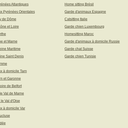
rénées Atlantiques
Home sitting Brésil
x Pyrénées Orientales
Garde d'animaux Espagne
uy de Dôme
Catsitting Italie
aône et Loire
Garde chien Luxembourg
rthe
Homesitting Maroc
ne et Marne
Garde d'animaux à domicile Russie
eine Maritime
Garde chat Suisse
ine Saint Denis
Garde chien Tunisie
omme
x à domicile Tarn
rn et Garonne
toire de Belfort
 le Val de Marne
 le Val d'Oise
x à domicile Var
ucluse
ndée