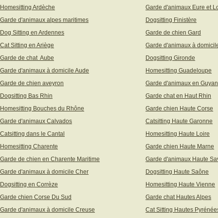
Homesitting Ardèche
Garde d'animaux Eure et Lo
Garde d'animaux alpes maritimes
Dogsitting Finistère
Dog Sitting en Ardennes
Garde de chien Gard
Cat Sitting en Ariège
Garde d'animaux à domicil
Garde de chat Aube
Dogsitting Gironde
Garde d'animaux à domicile Aude
Homesitting Guadeloupe
Garde de chien aveyron
Garde d'animaux en Guya
Dogsitting Bas Rhin
Garde chat en Haut Rhin
Homesitting Bouches du Rhône
Garde chien Haute Corse
Garde d'animaux Calvados
Catsitting Haute Garonne
Catsitting dans le Cantal
Homesitting Haute Loire
Homesitting Charente
Garde chien Haute Marne
Garde de chien en Charente Maritime
Garde d'animaux Haute Sa
Garde d'animaux à domicile Cher
Dogsitting Haute Saône
Dogsitting en Corrèze
Homesitting Haute Vienne
Garde chien Corse Du Sud
Garde chat Hautes Alpes
Garde d'animaux à domicile Creuse
Cat Sitting Hautes Pyrénée