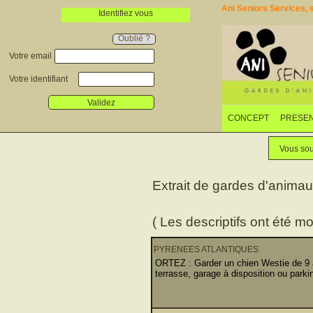
Ani Seniors Services, s
Identifiez vous
Oublié ?
Votre email
Votre identifiant
Validez
CONCEPT
PRESEN
Vous sou
Extrait de gardes d'anima
( Les descriptifs ont été mo
PYRENEES ATLANTIQUES
ORTEZ : Garder un chien Westie de 9 an
terrasse, garage à disposition ou parkin