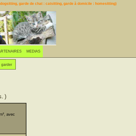
ogsitting, garde de chat : catsitting, garde à domicile : homesitting)
ARTENAIRES
MEDIAS
e garder
. )
0m², avec