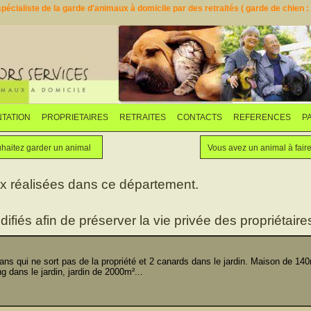
pécialiste de la garde d'animaux à domicile par des retraités ( garde de chien : d
TATION
PROPRIETAIRES
RETRAITES
CONTACTS
REFERENCES
P
Faites garder votre animal
Vous souhaitez garder un animal
haitez garder un animal
Vous avez un animal à fair
ux réalisées dans ce département.
difiés afin de préserver la vie privée des propriétaires
s qui ne sort pas de la propriété et 2 canards dans le jardin. Maison de 14
g dans le jardin, jardin de 2000m²...