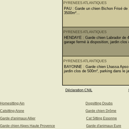
PYRENEES ATLANTIQUES
PAU : Garde un chien Bichon Frisé de 2
3500m²...
PYRENEES ATLANTIQUES
HENDAYE : Garde chien Labrador de 4 
garage fermé à disposition, jardin clos
PYRENEES ATLANTIQUES
BAYONNE : Garde chien Lhassa Apso de
jardin clos de 500m², parking dans le j
Déclaration CNIL
Homesitting Ain
Dogsitting Doubs
Catsitting Aisne
Garde chien Drôme
Garde d'animaux Allier
Cat Sitting Essonne
Garde chien Alpes Haute Provence
Garde d'animaux Eure