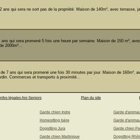
 ans qui sera ne sort pas de la propriété. Maison de 140m², avec terrasse, ja
ans qui sera promené 5 fois une heure par semaine. Maison de 150 m², avec
 de 2000m²...
 7 ans qui sera promené une fois 30 minutes par jour. Maison de 160m², av
ardin. Commerces et transports à proximité...
Infos légales Ani-Seniors
Plan du site
Garde chien Indre
Garde d'anima
Homesitting Isère
Garde d'animau
Dogsitting Jura
Garde chien Pa
Garde chien Martinique
Dogsitting Rhô