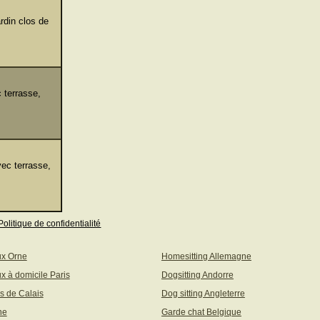
rdin clos de
 terrasse,
ec terrasse,
Politique de confidentialité
ux Orne
Homesitting Allemagne
x à domicile Paris
Dogsitting Andorre
s de Calais
Dog sitting Angleterre
ne
Garde chat Belgique