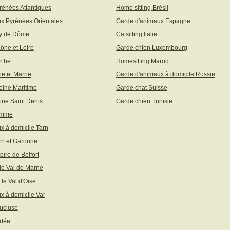
rénées Atlantiques
Home sitting Brésil
x Pyrénées Orientales
Garde d'animaux Espagne
uy de Dôme
Catsitting Italie
aône et Loire
Garde chien Luxembourg
rthe
Homesitting Maroc
ne et Marne
Garde d'animaux à domicile Russie
eine Maritime
Garde chat Suisse
ine Saint Denis
Garde chien Tunisie
omme
x à domicile Tarn
rn et Garonne
toire de Belfort
 le Val de Marne
 le Val d'Oise
x à domicile Var
ucluse
ndée