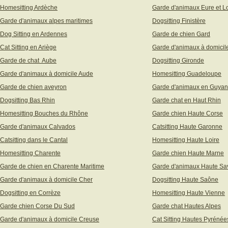
Homesitting Ardèche
Garde d'animaux Eure et Lo
Garde d'animaux alpes maritimes
Dogsitting Finistère
Dog Sitting en Ardennes
Garde de chien Gard
Cat Sitting en Ariège
Garde d'animaux à domicil
Garde de chat Aube
Dogsitting Gironde
Garde d'animaux à domicile Aude
Homesitting Guadeloupe
Garde de chien aveyron
Garde d'animaux en Guya
Dogsitting Bas Rhin
Garde chat en Haut Rhin
Homesitting Bouches du Rhône
Garde chien Haute Corse
Garde d'animaux Calvados
Catsitting Haute Garonne
Catsitting dans le Cantal
Homesitting Haute Loire
Homesitting Charente
Garde chien Haute Marne
Garde de chien en Charente Maritime
Garde d'animaux Haute Sa
Garde d'animaux à domicile Cher
Dogsitting Haute Saône
Dogsitting en Corrèze
Homesitting Haute Vienne
Garde chien Corse Du Sud
Garde chat Hautes Alpes
Garde d'animaux à domicile Creuse
Cat Sitting Hautes Pyrénée