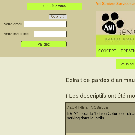
Ani Seniors Services, s
Identifiez vous
Oublié ?
Votre email
Votre identifiant
Validez
CONCEPT
PRESEN
Vous sou
Extrait de gardes d'anima
( Les descriptifs ont été mo
MEURTHE ET MOSELLE
BRIAY : Garde 1 chien Coton de Tulear
parking dans le jardin...