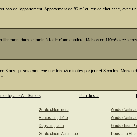
rt pas de l'appartement. Appartement de 86 m² au rez-de-chaussée, avec un 
 librement dans le jardin à l'aide d'une chatière. Maison de 110m² avec terra
de 6 ans qui sera promené une fois 45 minutes par jour et 3 poules. Maison 
..
Infos légales Ani-Seniors
Plan du site
Garde chien Indre
Garde d'anima
Homesitting Isère
Garde d'animau
Dogsitting Jura
Garde chien Pa
Garde chien Martinique
Dogsitting Rhô