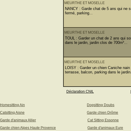
MEURTHE ET MOSELLE
NANCY : Garde chat de 5 ans qui ne so
fermé, parking...
MEURTHE ET MOSELLE
TOUL : Garder un chat de 2 ans qui sort
dans le jardin, jardin clos de 700m²...
MEURTHE ET MOSELLE
LOISY : Garder un chien Caniche nain 
terrasse, balcon, parking dans le jardin.
Déclaration CNIL
Homesitting Ain
Dogsitting Doubs
Catsitting Aisne
Garde chien Drôme
Garde d'animaux Allier
Cat Sitting Essonne
Garde chien Alpes Haute Provence
Garde d'animaux Eure