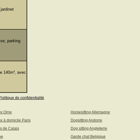
jardinet
sse, parking
de 140m², avec
Politique de confidentialité
ux Orne
Homesitting Allemagne
x à domicile Paris
Dogsitting Andorre
s de Calais
Dog sitting Angleterre
ne
Garde chat Belgique