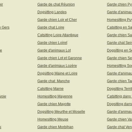
ir
Garde de chat Réunion
Garde chien Py
Dogsitting Landes
Garde d'animau
Garde chien Loir et Cher
Homesitting P
e Gers
Garde chat Loire
Catsitting en S
Catsitting Loire Atlantique
Garde chien Sa
Garde chien Loiret
Garde chat Sei
ne
Garde d'animaux Lot
Dogsitting en S
Garde chien Lot et Garonne
Garde chien Se
Garde d'animaux Lozère
Homesitting S
Dogsitting Maine et Loire
Garde d'animau
Garde chat Manche
Garde chien Ta
Catsitting Marne
Dogsitting Terri
voie
Homesitting Mayenne
Catsitting dans
Garde chien Mayotte
Dogsitting dans
Dogsitting Meurthe et Moselle
Garde d'animau
Homesitting Meuse
Garde chien Va
s
Garde chien Morbihan
Garde chat Ve