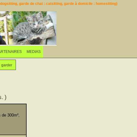
ogsitting, garde de chat : catsitting, garde à domicile : homesitting)
ARTENAIRES
MEDIAS
e garder
. )
s de 300m²,