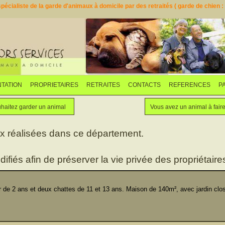
pécialiste de la garde d'animaux à domicile par des retraités ( garde de chien : d
TATION
PROPRIETAIRES
RETRAITES
CONTACTS
REFERENCES
P
Faites garder votre animal
Vous souhaitez garder un animal
haitez garder un animal
Vous avez un animal à fair
ux réalisées dans ce département.
difiés afin de préserver la vie privée des propriétaires
 de 2 ans et deux chattes de 11 et 13 ans. Maison de 140m², avec jardin clo