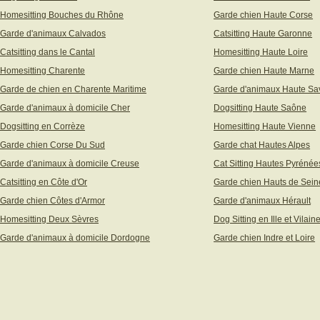
Homesitting Bouches du Rhône
Garde chien Haute Corse
Garde d'animaux Calvados
Catsitting Haute Garonne
Catsitting dans le Cantal
Homesitting Haute Loire
Homesitting Charente
Garde chien Haute Marne
Garde de chien en Charente Maritime
Garde d'animaux Haute Sa
Garde d'animaux à domicile Cher
Dogsitting Haute Saône
Dogsitting en Corrèze
Homesitting Haute Vienne
Garde chien Corse Du Sud
Garde chat Hautes Alpes
Garde d'animaux à domicile Creuse
Cat Sitting Hautes Pyrénée
Catsitting en Côte d'Or
Garde chien Hauts de Sein
Garde chien Côtes d'Armor
Garde d'animaux Hérault
Homesitting Deux Sèvres
Dog Sitting en Ille et Vilain
Garde d'animaux à domicile Dordogne
Garde chien Indre et Loire