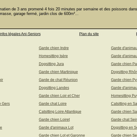
tien de 3 ans promené 4 fois 20 minutes par semaine et des poissons dans
rasse, garage fermé, jardin clos de 600m²...
Infos légales Ani-Seniors
Plan du site
Garde chien Indre
Garde d'anima
Homesitting Isère
Garde d'animau
Dogsitting Jura
Garde chien Pa
Garde chien Martinique
Dogsitting Rhô
ir
Garde de chat Réunion
Garde chien Py
Dogsitting Landes
Garde d'animau
Garde chien Loir et Cher
Homesitting P
e Gers
Garde chat Loire
Catsitting en S
Catsitting Loire Atlantique
Garde chien Sa
Garde chien Loiret
Garde chat Sei
ne
Garde d'animaux Lot
Dogsitting en S
Garde chien Lot et Garonne
Garde chien Se