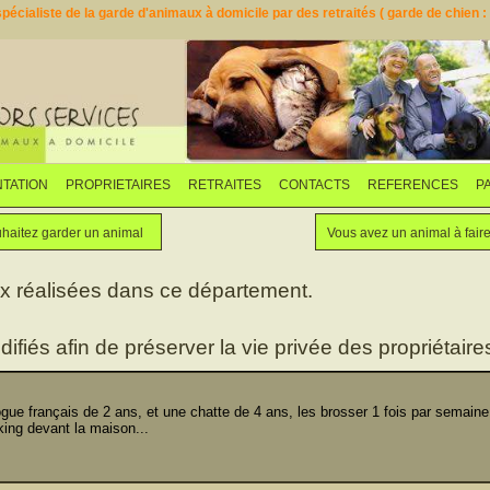
pécialiste de la garde d'animaux à domicile par des retraités ( garde de chien : d
TATION
PROPRIETAIRES
RETRAITES
CONTACTS
REFERENCES
P
Faites garder votre animal
Vous souhaitez garder un animal
haitez garder un animal
Vous avez un animal à fair
ux réalisées dans ce département.
difiés afin de préserver la vie privée des propriétaires
 français de 2 ans, et une chatte de 4 ans, les brosser 1 fois par semaine
king devant la maison...