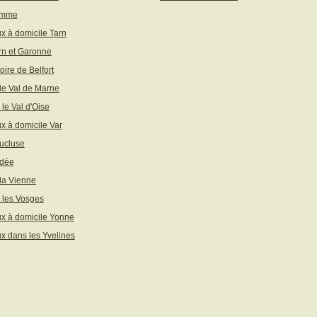
omme
x à domicile Tarn
rn et Garonne
toire de Belfort
 le Val de Marne
 le Val d'Oise
x à domicile Var
ucluse
ndée
 la Vienne
 les Vosges
x à domicile Yonne
x dans les Yvelines