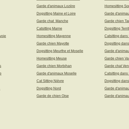
Garde d'animaux Lozère
Homesitting S
Dogsitting Maine et Loire
Garde d'animau
Garde chat Manche
Garde chien Ta
Catsitting Marne
Dogsitting Terri
voie
Homesitting Mayenne
Catsitting dans
Garde chien Mayotte
Dogsitting dans
Dogsitting Meurthe et Moselle
Garde d'animau
Homesitting Meuse
Garde chien Va
s
Garde chien Morbihan
Garde chat Ve
e
Garde d'animaux Moselle
Catsitting dans
Cat Sitting Nièvre
Dogsitting dans
e
Dogsitting Nord
Garde d'animau
Garde de chien Oise
Garde d'animau