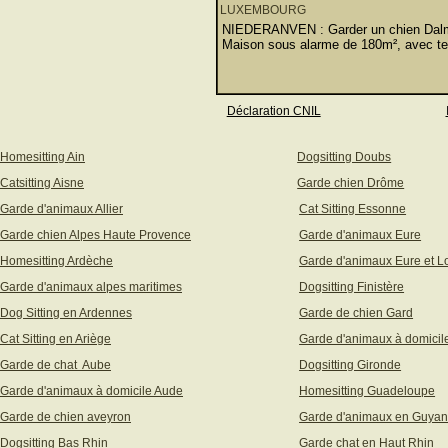
LUXEMBOURG
NIEDERANVEN : Garder un chien Dalma
Maison sous alarme de 180m², avec ter
Déclaration CNIL
Homesitting Ain
Dogsitting Doubs
Catsitting Aisne
Garde chien Drôme
Garde d'animaux Allier
Cat Sitting Essonne
Garde chien Alpes Haute Provence
Garde d'animaux Eure
Homesitting Ardèche
Garde d'animaux Eure et Lo
Garde d'animaux alpes maritimes
Dogsitting Finistère
Dog Sitting en Ardennes
Garde de chien Gard
Cat Sitting en Ariège
Garde d'animaux à domicil
Garde de chat Aube
Dogsitting Gironde
Garde d'animaux à domicile Aude
Homesitting Guadeloupe
Garde de chien aveyron
Garde d'animaux en Guya
Dogsitting Bas Rhin
Garde chat en Haut Rhin