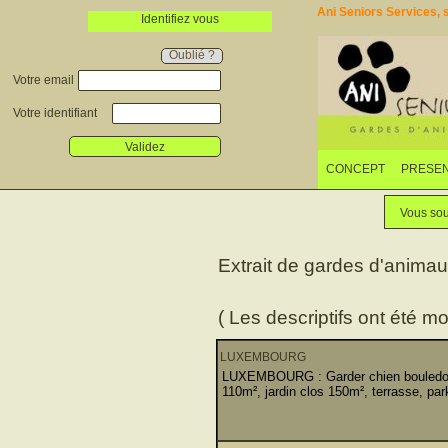
Ani Seniors Services, s
Identifiez vous
Oublié ?
Votre email
Votre identifiant
Validez
CONCEPT
PRESEN
Vous sou
Extrait de gardes d'anima
( Les descriptifs ont été mo
LUXEMBOURG
LUXEMBOURG : Garder chien bouledogue
110m², jardin clos 150m², terrasse, par