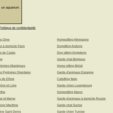
 un aquarium.
Politique de confidentialité
ux Orne
Homesitting Allemagne
x à domicile Paris
Dogsitting Andorre
s de Calais
Dog sitting Angleterre
ne
Garde chat Belgique
rénées Atlantiques
Home sitting Brésil
x Pyrénées Orientales
Garde d'animaux Espagne
uy de Dôme
Catsitting Italie
aône et Loire
Garde chien Luxembourg
rthe
Homesitting Maroc
ne et Marne
Garde d'animaux à domicile Russie
eine Maritime
Garde chat Suisse
ine Saint Denis
Garde chien Tunisie