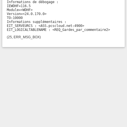
Informations de débogage :

IEWDHF=116.5

Module=<WDHF>

Version=<24.0.170.0>

TO:10000

Informations supplémentaires :

EIT_SERVEURCS : <ASS.pcscloud.net:4900>

EIT_LOGICALTABLENAME : <REQ_Gardes_par_commentaire2>
(25, ERR_MSG_BOX)