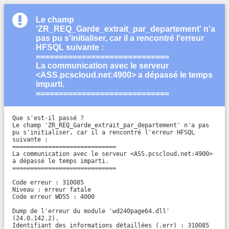
Le champ
'ZR_REQ_Garde_extrait_par_departement' n'a
pas pu s'initialiser, car il a rencontré l'erreur
HFSQL suivante :
=============================
La communication avec le serveur
<ASS.pcscloud.net:4900> a dépassé le temps
imparti.
=============================
Que s'est-il passé ?

Le champ 'ZR_REQ_Garde_extrait_par_departement' n'a pas 
pu s'initialiser, car il a rencontré l'erreur HFSQL 
suivante :

=============================

La communication avec le serveur <ASS.pcscloud.net:4900> 
a dépassé le temps imparti.

=============================

Code erreur : 310085

Niveau : erreur fatale

Code erreur WD55 : 4000

Dump de l'erreur du module 'wd240page64.dll' 
(24.0.142.2).

Identifiant des informations détaillées (.err) : 310085
