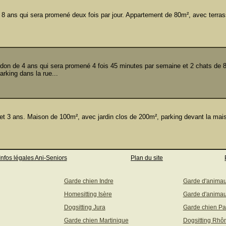
 ans qui sera promené deux fois par jour. Appartement de 80m², avec terras
.
on de 4 ans qui sera promené 4 fois 45 minutes par semaine et 2 chats de 
rking dans la rue...
 3 ans. Maison de 100m², avec jardin clos de 200m², parking devant la mai
Infos légales Ani-Seniors
Plan du site
Garde chien Indre
Garde d'anima
Homesitting Isère
Garde d'animau
Dogsitting Jura
Garde chien Pa
Garde chien Martinique
Dogsitting Rhô