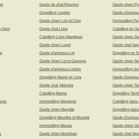
ir
Garde de chat Réunion
Garde chien Py
Dogsitting Landes
Garde d'animau
Garde chien Loir et Cher
Homesitting P
e Gers
Garde chat Loire
Catsitting en S
Catsitting Loire Atlantique
Garde chien Sa
Garde chien Loiret
Garde chat Sei
ne
Garde d'animaux Lot
Dogsitting en S
Garde chien Lot et Garonne
Garde chien Se
Garde d'animaux Lozère
Homesitting S
Dogsitting Maine et Loire
Garde d'animau
Garde chat Manche
Garde chien Ta
Catsitting Marne
Dogsitting Terri
voie
Homesitting Mayenne
Catsitting dans
Garde chien Mayotte
Dogsitting dans
Dogsitting Meurthe et Moselle
Garde d'animau
Homesitting Meuse
Garde chien Va
s
Garde chien Morbihan
Garde chat Ve