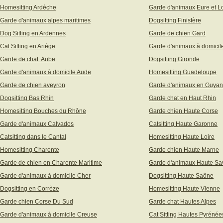
Homesitting Ardèche
Garde d'animaux Eure et Lo
Garde d'animaux alpes maritimes
Dogsitting Finistère
Dog Sitting en Ardennes
Garde de chien Gard
Cat Sitting en Ariège
Garde d'animaux à domicil
Garde de chat Aube
Dogsitting Gironde
Garde d'animaux à domicile Aude
Homesitting Guadeloupe
Garde de chien aveyron
Garde d'animaux en Guya
Dogsitting Bas Rhin
Garde chat en Haut Rhin
Homesitting Bouches du Rhône
Garde chien Haute Corse
Garde d'animaux Calvados
Catsitting Haute Garonne
Catsitting dans le Cantal
Homesitting Haute Loire
Homesitting Charente
Garde chien Haute Marne
Garde de chien en Charente Maritime
Garde d'animaux Haute Sa
Garde d'animaux à domicile Cher
Dogsitting Haute Saône
Dogsitting en Corrèze
Homesitting Haute Vienne
Garde chien Corse Du Sud
Garde chat Hautes Alpes
Garde d'animaux à domicile Creuse
Cat Sitting Hautes Pyrénée