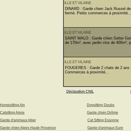
ILLE ET VILAINE
DINARD : Garde chien Jack Russel de 8
fermé. Petits commerces à proximité..
ILLE ET VILAINE
SAINT MALO : Garde chien Setter Gord
de 170m², avec jardin clos de 400m², pa
ILLE ET VILAINE
FOUGERES : Garde 2 chats de 2 ans et
Commerces à proximité...
Déclaration CNIL
Homesitting Ain
Dogsitting Doubs
Catsitting Aisne
Garde chien Drôme
Garde d'animaux Allier
Cat Sitting Essonne
Garde chien Alpes Haute Provence
Garde d'animaux Eure