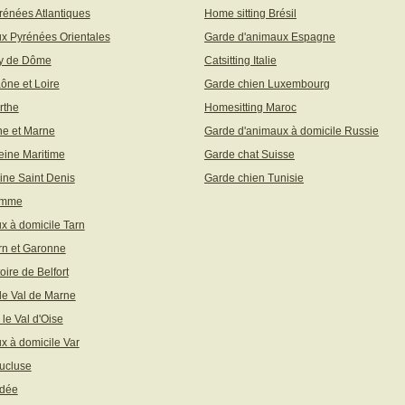
rénées Atlantiques
Home sitting Brésil
x Pyrénées Orientales
Garde d'animaux Espagne
uy de Dôme
Catsitting Italie
aône et Loire
Garde chien Luxembourg
rthe
Homesitting Maroc
ne et Marne
Garde d'animaux à domicile Russie
eine Maritime
Garde chat Suisse
ine Saint Denis
Garde chien Tunisie
omme
x à domicile Tarn
rn et Garonne
toire de Belfort
 le Val de Marne
 le Val d'Oise
x à domicile Var
ucluse
ndée