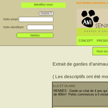
Ani Seniors Services, s
Identifiez vous
Oublié ?
Votre email
Votre identifiant
Validez
CONCEPT
PRESEN
Vous sou
Extrait de gardes d'anima
( Les descriptifs ont été mo
ILLE ET VILAINE
RENNES : Garde un chat de 4 ans qui s
de 400m². Petits commerces à 5 minute