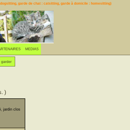
ogsitting, garde de chat : catsitting, garde à domicile : homesitting)
ARTENAIRES
MEDIAS
e garder
. )
 jardin clos