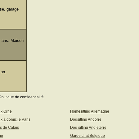
se, garage
8 ans. Maison
son.
Politique de confidentialité
ux Orne
Homesitting Allemagne
x à domicile Paris
Dogsitting Andorre
s de Calais
Dog sitting Angleterre
ne
Garde chat Belgique