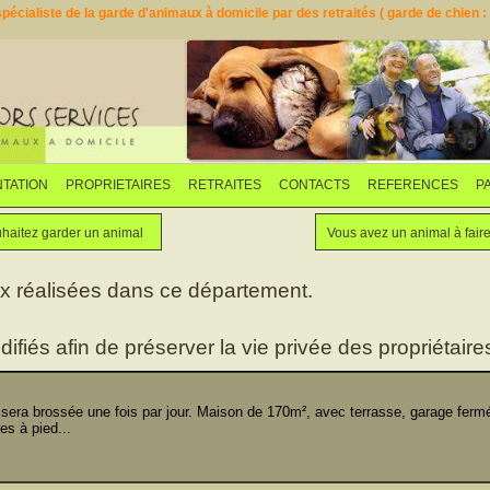
pécialiste de la garde d'animaux à domicile par des retraités ( garde de chien : d
TATION
PROPRIETAIRES
RETRAITES
CONTACTS
REFERENCES
P
Faites garder votre animal
Vous souhaitez garder un animal
haitez garder un animal
Vous avez un animal à fair
ux réalisées dans ce département.
difiés afin de préserver la vie privée des propriétaires
era brossée une fois par jour. Maison de 170m², avec terrasse, garage fermé,
s à pied...