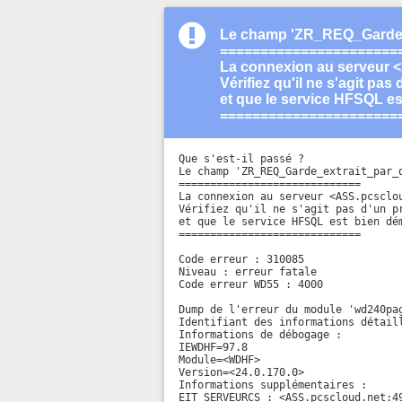
Le champ 'ZR_REQ_Garde_ext
======================
La connexion au serveur 
Vérifiez qu'il ne s'agit pas
et que le service HFSQL es
======================
Que s'est-il passé ?

Le champ 'ZR_REQ_Garde_extrait_par_
=============================

La connexion au serveur <ASS.pcsclou
Vérifiez qu'il ne s'agit pas d'un p
et que le service HFSQL est bien dém
=============================

Code erreur : 310085

Niveau : erreur fatale

Code erreur WD55 : 4000

Dump de l'erreur du module 'wd240pag
Identifiant des informations détaill
Informations de débogage :

IEWDHF=97.8

Module=<WDHF>

Version=<24.0.170.0>

Informations supplémentaires :

EIT_SERVEURCS : <ASS.pcscloud.net:49