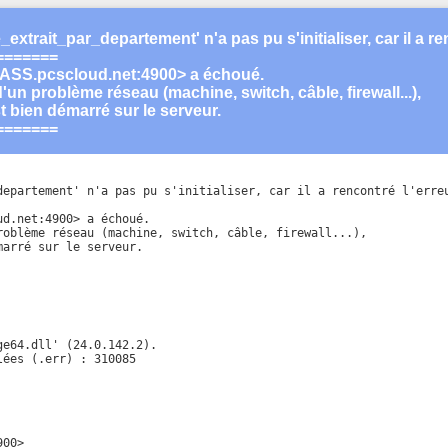
rait_par_departement' n'a pas pu s'initialiser, car il a re
=======
<ASS.pcscloud.net:4900> a échoué.
 d'un problème réseau (machine, switch, câble, firewall...),
t bien démarré sur le serveur.
=======
departement' n'a pas pu s'initialiser, car il a rencontré l'erreu
d.net:4900> a échoué.

roblème réseau (machine, switch, câble, firewall...),

arré sur le serveur.

e64.dll' (24.0.142.2).

ées (.err) : 310085

00>
