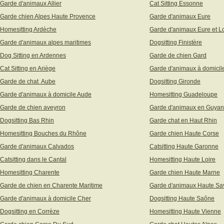
Garde d'animaux Allier
Cat Sitting Essonne
Garde chien Alpes Haute Provence
Garde d'animaux Eure
Homesitting Ardèche
Garde d'animaux Eure et Lo
Garde d'animaux alpes maritimes
Dogsitting Finistère
Dog Sitting en Ardennes
Garde de chien Gard
Cat Sitting en Ariège
Garde d'animaux à domicil
Garde de chat Aube
Dogsitting Gironde
Garde d'animaux à domicile Aude
Homesitting Guadeloupe
Garde de chien aveyron
Garde d'animaux en Guya
Dogsitting Bas Rhin
Garde chat en Haut Rhin
Homesitting Bouches du Rhône
Garde chien Haute Corse
Garde d'animaux Calvados
Catsitting Haute Garonne
Catsitting dans le Cantal
Homesitting Haute Loire
Homesitting Charente
Garde chien Haute Marne
Garde de chien en Charente Maritime
Garde d'animaux Haute Sa
Garde d'animaux à domicile Cher
Dogsitting Haute Saône
Dogsitting en Corrèze
Homesitting Haute Vienne