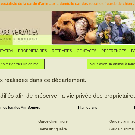
pécialiste de la garde d'animaux à domicile par des retraités ( garde de chien : d
TATION
PROPRIETAIRES
RETRAITES
CONTACTS
REFERENCES
P
Faites garder votre animal
Vous souhaitez garder un animal
haitez garder un animal
Vous avez un animal à fair
ux réalisées dans ce département.
difiés afin de préserver la vie privée des propriétaires
Infos légales Ani-Seniors
Plan du site
Garde chien Indre
Garde d'anima
Homesitting Isère
Garde d'animau