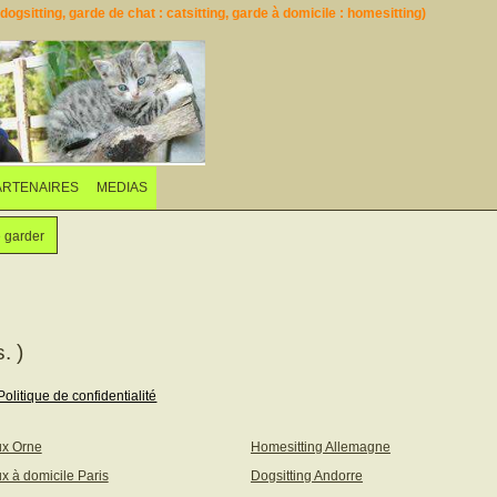
ogsitting, garde de chat : catsitting, garde à domicile : homesitting)
ARTENAIRES
MEDIAS
e garder
. )
Politique de confidentialité
ux Orne
Homesitting Allemagne
x à domicile Paris
Dogsitting Andorre