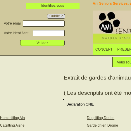
Ani Seniors Services, s
Identifiez vous
Oublié ?
Votre email
Votre identifiant
Validez
CONCEPT
PRESEN
Vous sou
Extrait de gardes d'anima
( Les descriptifs ont été mo
Déclaration CNIL
Homesitting Ain
Dogsitting Doubs
Catsitting Aisne
Garde chien Drôme