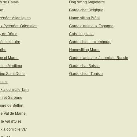
s de Calais
Dog sitting Angleterre
ne
Garde chat Belgique
rénées Atlantiques
Home sitting Brésil
x Pyrénées Orientales
Garde d'animaux Espagne
uy de Dôme
Catsitting Italie
aône et Loire
Garde chien Luxembourg
rthe
Homesitting Maroc
ne et Marne
Garde d'animaux à domicile Russie
eine Maritime
Garde chat Suisse
ine Saint Denis
Garde chien Tunisie
omme
x à domicile Tarn
rn et Garonne
toire de Belfort
 le Val de Marne
 le Val d'Oise
x à domicile Var