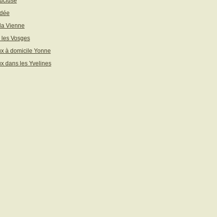
ucluse
ndée
 la Vienne
 les Vosges
x à domicile Yonne
x dans les Yvelines