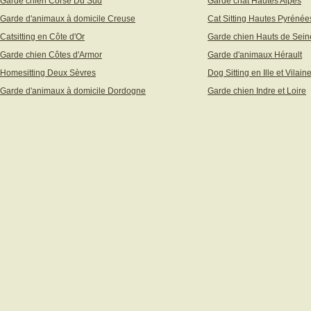
Garde chien Corse Du Sud
Garde chat Hautes Alpes
Garde d'animaux à domicile Creuse
Cat Sitting Hautes Pyrénée
Catsitting en Côte d'Or
Garde chien Hauts de Sein
Garde chien Côtes d'Armor
Garde d'animaux Hérault
Homesitting Deux Sèvres
Dog Sitting en Ille et Vilain
Garde d'animaux à domicile Dordogne
Garde chien Indre et Loire