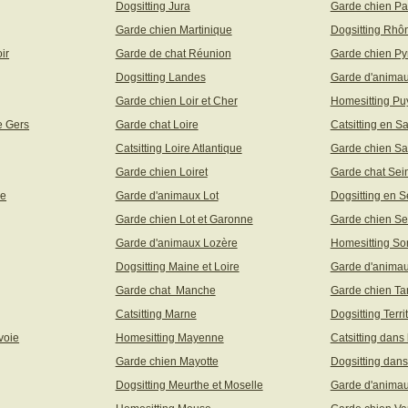
Dogsitting Jura
Garde chien Pa
Garde chien Martinique
Dogsitting Rhô
ir
Garde de chat Réunion
Garde chien Py
Dogsitting Landes
Garde d'animau
Garde chien Loir et Cher
Homesitting P
e Gers
Garde chat Loire
Catsitting en S
Catsitting Loire Atlantique
Garde chien Sa
Garde chien Loiret
Garde chat Sei
ne
Garde d'animaux Lot
Dogsitting en S
Garde chien Lot et Garonne
Garde chien Se
Garde d'animaux Lozère
Homesitting S
Dogsitting Maine et Loire
Garde d'animau
Garde chat Manche
Garde chien Ta
Catsitting Marne
Dogsitting Terri
voie
Homesitting Mayenne
Catsitting dans
Garde chien Mayotte
Dogsitting dans
Dogsitting Meurthe et Moselle
Garde d'animau