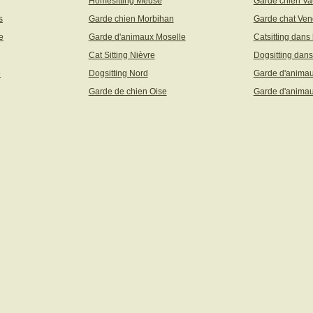
Homesitting Meuse
Garde chien Va
s
Garde chien Morbihan
Garde chat Ve
e
Garde d'animaux Moselle
Catsitting dans
Cat Sitting Nièvre
Dogsitting dans
e
Dogsitting Nord
Garde d'animau
Garde de chien Oise
Garde d'animau