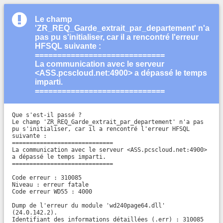
Le champ
'ZR_REQ_Garde_extrait_par_departement' n'a
pas pu s'initialiser, car il a rencontré l'erreur
HFSQL suivante :
=============================
La communication avec le serveur
<ASS.pcscloud.net:4900> a dépassé le temps
imparti.
=============================
Que s'est-il passé ?

Le champ 'ZR_REQ_Garde_extrait_par_departement' n'a pas 
pu s'initialiser, car il a rencontré l'erreur HFSQL 
suivante :

=============================

La communication avec le serveur <ASS.pcscloud.net:4900> 
a dépassé le temps imparti.

=============================

Code erreur : 310085

Niveau : erreur fatale

Code erreur WD55 : 4000

Dump de l'erreur du module 'wd240page64.dll' 
(24.0.142.2).

Identifiant des informations détaillées (.err) : 310085
