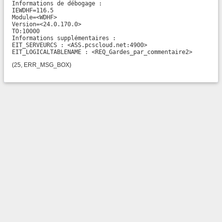
Informations de débogage :

IEWDHF=116.5

Module=<WDHF>

Version=<24.0.170.0>

TO:10000

Informations supplémentaires :

EIT_SERVEURCS : <ASS.pcscloud.net:4900>

EIT_LOGICALTABLENAME : <REQ_Gardes_par_commentaire2>
(25, ERR_MSG_BOX)