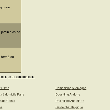
 privé...
 jardin clos de
e fermé ou
Politique de confidentialité
ux Orne
Homesitting Allemagne
x à domicile Paris
Dogsitting Andorre
s de Calais
Dog sitting Angleterre
ne
Garde chat Belgique