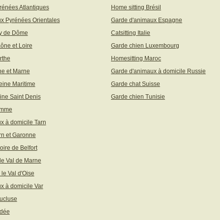
rénées Atlantiques
Home sitting Brésil
x Pyrénées Orientales
Garde d'animaux Espagne
uy de Dôme
Catsitting Italie
aône et Loire
Garde chien Luxembourg
rthe
Homesitting Maroc
ne et Marne
Garde d'animaux à domicile Russie
eine Maritime
Garde chat Suisse
ine Saint Denis
Garde chien Tunisie
omme
x à domicile Tarn
rn et Garonne
toire de Belfort
 le Val de Marne
 le Val d'Oise
x à domicile Var
ucluse
ndée