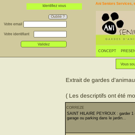
Ani Seniors Services, s
Identifiez vous
Oublié ?
Votre email
Votre identifiant
Validez
CONCEPT
PRESEN
Vous sou
Extrait de gardes d'anima
( Les descriptifs ont été mo
CORREZE
SAINT HILAIRE PEYROUX : garder 1 chi
garage ou parking dans le jardin...