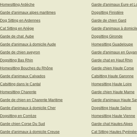
Homesitting Ardèche
Garde d'animaux Eure et Lo
Garde d'animaux alpes maritimes
Dogsitting Finistère
Dog Sitting en Ardennes
Garde de chien Gard
Cat Sitting en Ariège
Garde d'animaux à domicil
Garde de chat Aube
Dogsitting Gironde
Garde d'animaux à domicile Aude
Homesitting Guadeloupe
Garde de chien aveyron
Garde d'animaux en Guya
Dogsitting Bas Rhin
Garde chat en Haut Rhin
Homesitting Bouches du Rhône
Garde chien Haute Corse
Garde d'animaux Calvados
Catsitting Haute Garonne
Catsitting dans le Cantal
Homesitting Haute Loire
Homesitting Charente
Garde chien Haute Marne
Garde de chien en Charente Maritime
Garde d'animaux Haute Sa
Garde d'animaux à domicile Cher
Dogsitting Haute Saône
Dogsitting en Corrèze
Homesitting Haute Vienne
Garde chien Corse Du Sud
Garde chat Hautes Alpes
Garde d'animaux à domicile Creuse
Cat Sitting Hautes Pyrénée