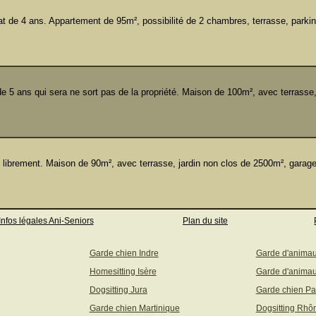
e 4 ans. Appartement de 95m², possibilité de 2 chambres, terrasse, parking
 5 ans qui sera ne sort pas de la propriété. Maison de 100m², avec terrasse,
 librement. Maison de 90m², avec terrasse, jardin non clos de 2500m², garag
Infos légales Ani-Seniors
Plan du site
Garde chien Indre
Garde d'anima
Homesitting Isère
Garde d'animau
Dogsitting Jura
Garde chien Pa
Garde chien Martinique
Dogsitting Rhô