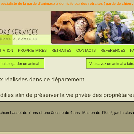
pécialiste de la garde d'animaux à domicile par des retraités ( garde de chien : d
TATION
PROPRIETAIRES
RETRAITES
CONTACTS
REFERENCES
P
Faites garder votre animal
Vous souhaitez garder un animal
haitez garder un animal
Vous avez un animal à fair
ux réalisées dans ce département.
difiés afin de préserver la vie privée des propriétaires
en basset de 7 ans et une ânesse de 4 ans. Maison de 110m², jardin clos