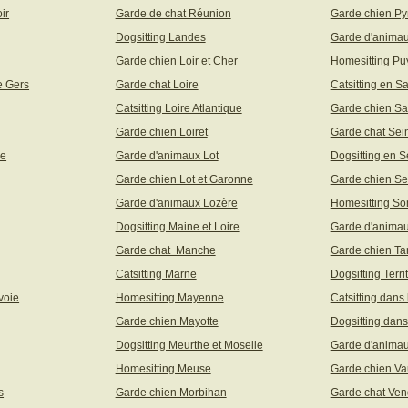
ir
Garde de chat Réunion
Garde chien Py
Dogsitting Landes
Garde d'animau
Garde chien Loir et Cher
Homesitting P
e Gers
Garde chat Loire
Catsitting en S
Catsitting Loire Atlantique
Garde chien Sa
Garde chien Loiret
Garde chat Sei
ne
Garde d'animaux Lot
Dogsitting en S
Garde chien Lot et Garonne
Garde chien Se
Garde d'animaux Lozère
Homesitting S
Dogsitting Maine et Loire
Garde d'animau
Garde chat Manche
Garde chien Ta
Catsitting Marne
Dogsitting Terri
voie
Homesitting Mayenne
Catsitting dans
Garde chien Mayotte
Dogsitting dans
Dogsitting Meurthe et Moselle
Garde d'animau
Homesitting Meuse
Garde chien Va
s
Garde chien Morbihan
Garde chat Ve