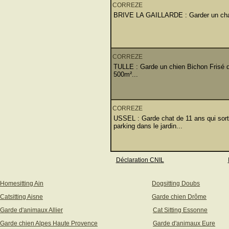
CORREZE
BRIVE LA GAILLARDE : Garder un chat d
CORREZE
TULLE : Garde un chien Bichon Frisé de
500m²...
CORREZE
USSEL : Garde chat de 11 ans qui sort
parking dans le jardin...
Déclaration CNIL
Homesitting Ain
Dogsitting Doubs
Catsitting Aisne
Garde chien Drôme
Garde d'animaux Allier
Cat Sitting Essonne
Garde chien Alpes Haute Provence
Garde d'animaux Eure