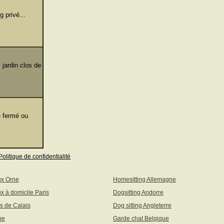
 privé...
 jardin clos de
e fermé ou
Politique de confidentialité
ux Orne
Homesitting Allemagne
x à domicile Paris
Dogsitting Andorre
s de Calais
Dog sitting Angleterre
ne
Garde chat Belgique