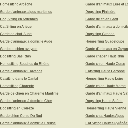
Homesitting Ardèche
Garde d'animaux Eure et Lo
Garde d'animaux alpes maritimes
Dogsitting Finistère
Dog Sitting en Ardennes
Garde de chien Gard
Cat Sitting en Ariège
Garde d'animaux à domicil
Garde de chat Aube
Dogsitting Gironde
Garde d'animaux à domicile Aude
Homesitting Guadeloupe
Garde de chien aveyron
Garde d'animaux en Guya
Dogsitting Bas Rhin
Garde chat en Haut Rhin
Homesitting Bouches du Rhône
Garde chien Haute Corse
Garde d'animaux Calvados
Catsitting Haute Garonne
Catsitting dans le Cantal
Homesitting Haute Loire
Homesitting Charente
Garde chien Haute Marne
Garde de chien en Charente Maritime
Garde d'animaux Haute Sa
Garde d'animaux à domicile Cher
Dogsitting Haute Saône
Dogsitting en Corrèze
Homesitting Haute Vienne
Garde chien Corse Du Sud
Garde chat Hautes Alpes
Garde d'animaux à domicile Creuse
Cat Sitting Hautes Pyrénée