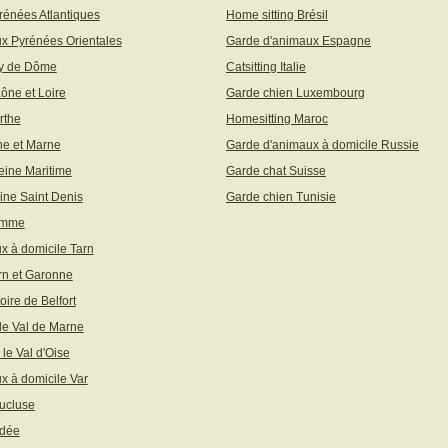
rénées Atlantiques
Home sitting Brésil
x Pyrénées Orientales
Garde d'animaux Espagne
uy de Dôme
Catsitting Italie
aône et Loire
Garde chien Luxembourg
rthe
Homesitting Maroc
ne et Marne
Garde d'animaux à domicile Russie
eine Maritime
Garde chat Suisse
ine Saint Denis
Garde chien Tunisie
omme
x à domicile Tarn
rn et Garonne
toire de Belfort
 le Val de Marne
 le Val d'Oise
x à domicile Var
ucluse
ndée