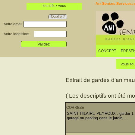
Ani Seniors Services, s
Identifiez vous
Oublié ?
Votre email
Votre identifiant
Validez
CONCEPT
PRESEN
Vous sou
Extrait de gardes d'anima
( Les descriptifs ont été mo
CORREZE
SAINT HILAIRE PEYROUX : garder 1 chi
garage ou parking dans le jardin...