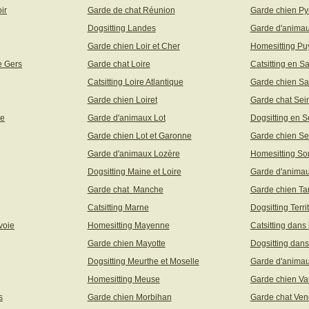
ir
Garde de chat Réunion
Garde chien Py
Dogsitting Landes
Garde d'animau
Garde chien Loir et Cher
Homesitting P
e Gers
Garde chat Loire
Catsitting en S
Catsitting Loire Atlantique
Garde chien Sa
Garde chien Loiret
Garde chat Sei
ne
Garde d'animaux Lot
Dogsitting en S
Garde chien Lot et Garonne
Garde chien Se
Garde d'animaux Lozère
Homesitting S
Dogsitting Maine et Loire
Garde d'animau
Garde chat Manche
Garde chien Ta
Catsitting Marne
Dogsitting Terri
voie
Homesitting Mayenne
Catsitting dans
Garde chien Mayotte
Dogsitting dans
Dogsitting Meurthe et Moselle
Garde d'animau
Homesitting Meuse
Garde chien Va
s
Garde chien Morbihan
Garde chat Ve