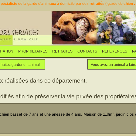
pécialiste de la garde d'animaux à domicile par des retraités ( garde de chien : d
TATION
PROPRIETAIRES
RETRAITES
CONTACTS
REFERENCES
P
Faites garder votre animal
Vous souhaitez garder un animal
haitez garder un animal
Vous avez un animal à fair
ux réalisées dans ce département.
difiés afin de préserver la vie privée des propriétaires
en basset de 7 ans et une ânesse de 4 ans. Maison de 110m², jardin clos