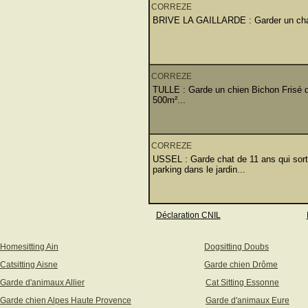
CORREZE
BRIVE LA GAILLARDE : Garder un chat d
CORREZE
TULLE : Garde un chien Bichon Frisé de
500m²...
CORREZE
USSEL : Garde chat de 11 ans qui sort
parking dans le jardin...
Déclaration CNIL
Homesitting Ain
Dogsitting Doubs
Catsitting Aisne
Garde chien Drôme
Garde d'animaux Allier
Cat Sitting Essonne
Garde chien Alpes Haute Provence
Garde d'animaux Eure