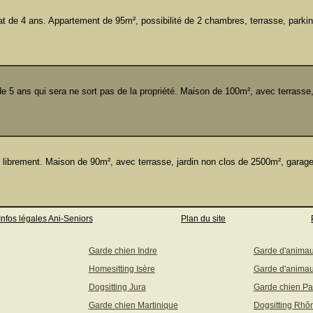
e 4 ans. Appartement de 95m², possibilité de 2 chambres, terrasse, parking
 5 ans qui sera ne sort pas de la propriété. Maison de 100m², avec terrasse,
 librement. Maison de 90m², avec terrasse, jardin non clos de 2500m², garag
Infos légales Ani-Seniors
Plan du site
Garde chien Indre
Garde d'anima
Homesitting Isère
Garde d'animau
Dogsitting Jura
Garde chien Pa
Garde chien Martinique
Dogsitting Rhô