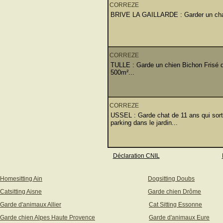
CORREZE
BRIVE LA GAILLARDE : Garder un chat d
CORREZE
TULLE : Garde un chien Bichon Frisé de
500m²...
CORREZE
USSEL : Garde chat de 11 ans qui sort
parking dans le jardin...
Déclaration CNIL
Homesitting Ain
Dogsitting Doubs
Catsitting Aisne
Garde chien Drôme
Garde d'animaux Allier
Cat Sitting Essonne
Garde chien Alpes Haute Provence
Garde d'animaux Eure