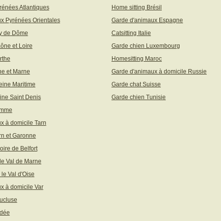
rénées Atlantiques
Home sitting Brésil
x Pyrénées Orientales
Garde d'animaux Espagne
uy de Dôme
Catsitting Italie
aône et Loire
Garde chien Luxembourg
rthe
Homesitting Maroc
ne et Marne
Garde d'animaux à domicile Russie
eine Maritime
Garde chat Suisse
ine Saint Denis
Garde chien Tunisie
omme
x à domicile Tarn
rn et Garonne
toire de Belfort
 le Val de Marne
 le Val d'Oise
x à domicile Var
ucluse
ndée