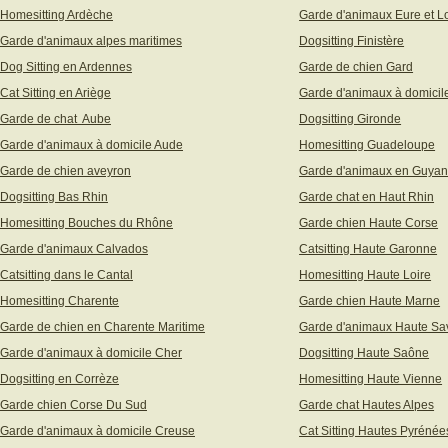
Homesitting Ardèche
Garde d'animaux Eure et Lo
Garde d'animaux alpes maritimes
Dogsitting Finistère
Dog Sitting en Ardennes
Garde de chien Gard
Cat Sitting en Ariège
Garde d'animaux à domicil
Garde de chat Aube
Dogsitting Gironde
Garde d'animaux à domicile Aude
Homesitting Guadeloupe
Garde de chien aveyron
Garde d'animaux en Guya
Dogsitting Bas Rhin
Garde chat en Haut Rhin
Homesitting Bouches du Rhône
Garde chien Haute Corse
Garde d'animaux Calvados
Catsitting Haute Garonne
Catsitting dans le Cantal
Homesitting Haute Loire
Homesitting Charente
Garde chien Haute Marne
Garde de chien en Charente Maritime
Garde d'animaux Haute Sa
Garde d'animaux à domicile Cher
Dogsitting Haute Saône
Dogsitting en Corrèze
Homesitting Haute Vienne
Garde chien Corse Du Sud
Garde chat Hautes Alpes
Garde d'animaux à domicile Creuse
Cat Sitting Hautes Pyrénée