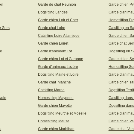
ir
Garde de chat Réunion
Garde chien Py
Dogsitting Landes
Garde d'animau
Garde chien Loir et Cher
Homesitting P
e Gers
Garde chat Loire
Catsitting en S
Catsitting Loire Atlantique
Garde chien Sa
Garde chien Loiret
Garde chat Sei
ne
Garde d'animaux Lot
Dogsitting en S
Garde chien Lot et Garonne
Garde chien Se
Garde d'animaux Lozère
Homesitting S
Dogsitting Maine et Loire
Garde d'animau
Garde chat Manche
Garde chien Ta
Catsitting Marne
Dogsitting Terri
voie
Homesitting Mayenne
Catsitting dans
Garde chien Mayotte
Dogsitting dans
Dogsitting Meurthe et Moselle
Garde d'animau
Homesitting Meuse
Garde chien Va
s
Garde chien Morbihan
Garde chat Ve