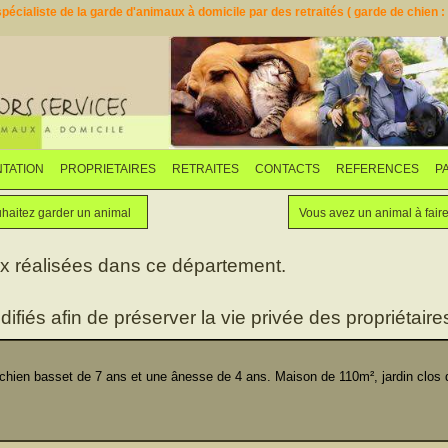
pécialiste de la garde d'animaux à domicile par des retraités ( garde de chien : d
TATION
PROPRIETAIRES
RETRAITES
CONTACTS
REFERENCES
P
Faites garder votre animal
Vous souhaitez garder un animal
haitez garder un animal
Vous avez un animal à fair
ux réalisées dans ce département.
difiés afin de préserver la vie privée des propriétaires
en basset de 7 ans et une ânesse de 4 ans. Maison de 110m², jardin clos