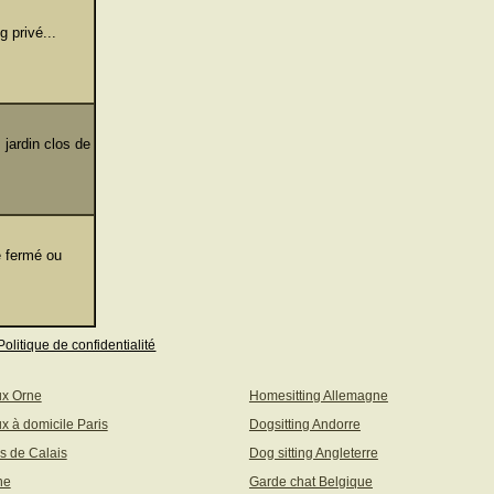
 privé...
 jardin clos de
e fermé ou
Politique de confidentialité
ux Orne
Homesitting Allemagne
x à domicile Paris
Dogsitting Andorre
s de Calais
Dog sitting Angleterre
ne
Garde chat Belgique