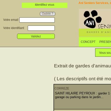
Ani Seniors Services, s
Identifiez vous
Oublié ?
Votre email
Votre identifiant
Validez
CONCEPT
PRESEN
Vous sou
Extrait de gardes d'anima
( Les descriptifs ont été mo
CORREZE
SAINT HILAIRE PEYROUX : garder 1 chi
garage ou parking dans le jardin...