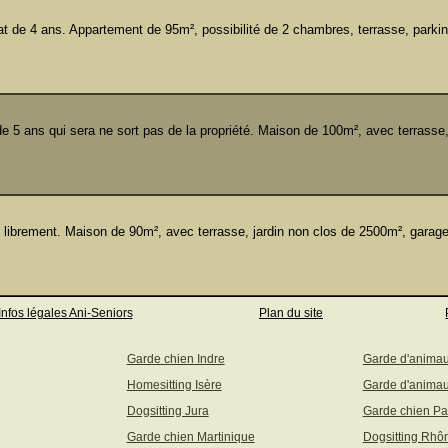
e 4 ans. Appartement de 95m², possibilité de 2 chambres, terrasse, parking
 5 ans qui sera ne sort pas de la propriété. Maison de 100m², avec terrasse,
 librement. Maison de 90m², avec terrasse, jardin non clos de 2500m², garag
Infos légales Ani-Seniors
Plan du site
Garde chien Indre
Garde d'anima
Homesitting Isère
Garde d'animau
Dogsitting Jura
Garde chien Pa
Garde chien Martinique
Dogsitting Rhô