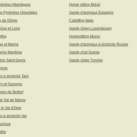
rénées Atlantiques
Home sitting Brésil
x Pyrénées Orientales
Garde d'animaux Espagne
uy de Dôme
Catsitting Italie
aône et Loire
Garde chien Luxembourg
rthe
Homesitting Maroc
ne et Marne
Garde d'animaux à domicile Russie
eine Maritime
Garde chat Suisse
ine Saint Denis
Garde chien Tunisie
omme
x à domicile Tarn
rn et Garonne
toire de Belfort
 le Val de Marne
 le Val d'Oise
x à domicile Var
ucluse
ndée