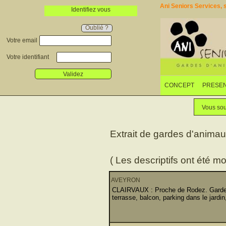
Ani Seniors Services, s
Identifiez vous
Oublié ?
Votre email
Votre identifiant
Validez
CONCEPT
PRESEN
Vous sou
Extrait de gardes d'anima
( Les descriptifs ont été mo
AVEYRON
CLAIRVAUX : Proche de Rodez. Garder u
terrasse, balcon, parking dans le jardin