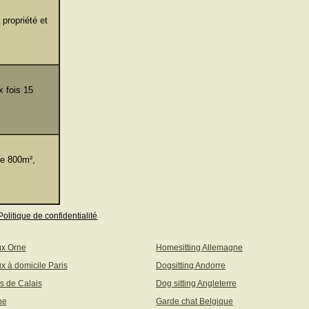
propriété et
 fois 15
de 800m²,
Politique de confidentialité
ux Orne
Homesitting Allemagne
x à domicile Paris
Dogsitting Andorre
s de Calais
Dog sitting Angleterre
ne
Garde chat Belgique