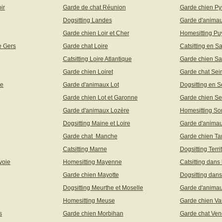
ir
Garde de chat Réunion
Garde chien Py
Dogsitting Landes
Garde d'animau
Garde chien Loir et Cher
Homesitting P
e Gers
Garde chat Loire
Catsitting en S
Catsitting Loire Atlantique
Garde chien Sa
Garde chien Loiret
Garde chat Sei
ne
Garde d'animaux Lot
Dogsitting en S
Garde chien Lot et Garonne
Garde chien Se
Garde d'animaux Lozère
Homesitting S
Dogsitting Maine et Loire
Garde d'animau
Garde chat Manche
Garde chien Ta
Catsitting Marne
Dogsitting Terri
voie
Homesitting Mayenne
Catsitting dans
Garde chien Mayotte
Dogsitting dans
Dogsitting Meurthe et Moselle
Garde d'animau
Homesitting Meuse
Garde chien Va
s
Garde chien Morbihan
Garde chat Ve