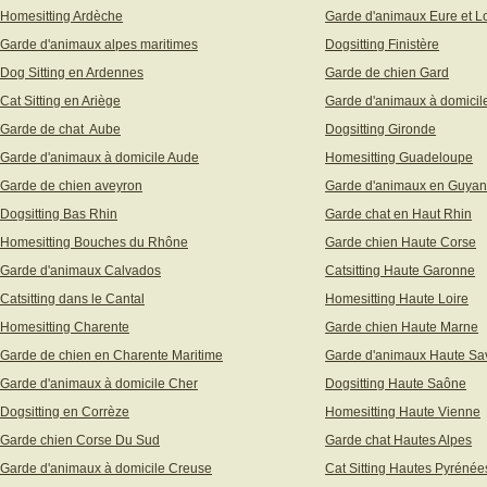
Homesitting Ardèche
Garde d'animaux Eure et Lo
Garde d'animaux alpes maritimes
Dogsitting Finistère
Dog Sitting en Ardennes
Garde de chien Gard
Cat Sitting en Ariège
Garde d'animaux à domicil
Garde de chat Aube
Dogsitting Gironde
Garde d'animaux à domicile Aude
Homesitting Guadeloupe
Garde de chien aveyron
Garde d'animaux en Guya
Dogsitting Bas Rhin
Garde chat en Haut Rhin
Homesitting Bouches du Rhône
Garde chien Haute Corse
Garde d'animaux Calvados
Catsitting Haute Garonne
Catsitting dans le Cantal
Homesitting Haute Loire
Homesitting Charente
Garde chien Haute Marne
Garde de chien en Charente Maritime
Garde d'animaux Haute Sa
Garde d'animaux à domicile Cher
Dogsitting Haute Saône
Dogsitting en Corrèze
Homesitting Haute Vienne
Garde chien Corse Du Sud
Garde chat Hautes Alpes
Garde d'animaux à domicile Creuse
Cat Sitting Hautes Pyrénée