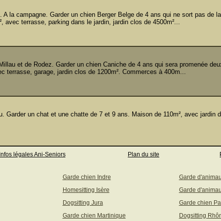
la campagne. Garder un chien Berger Belge de 4 ans qui ne sort pas de la 
 avec terrasse, parking dans le jardin, jardin clos de 4500m²...
au et de Rodez. Garder un chien Caniche de 4 ans qui sera promenée deux
ec terrasse, garage, jardin clos de 1200m². Commerces à 400m...
Garder un chat et une chatte de 7 et 9 ans. Maison de 110m², avec jardin 
Infos légales Ani-Seniors
Plan du site
Garde chien Indre
Garde d'anima
Homesitting Isère
Garde d'animau
Dogsitting Jura
Garde chien Pa
Garde chien Martinique
Dogsitting Rhô