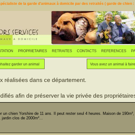
pécialiste de la garde d'animaux à domicile par des retraités ( garde de chien : d
TATION
PROPRIETAIRES
RETRAITES
CONTACTS
REFERENCES
P
Faites garder votre animal
Vous souhaitez garder un animal
haitez garder un animal
Vous avez un animal à fair
ux réalisées dans ce département.
difiés afin de préserver la vie privée des propriétaires
n chien Yorshire de 11 ans. Il peut rester seul 4 heures. Maison de 190m²,
, jardin clos de 2000m²...