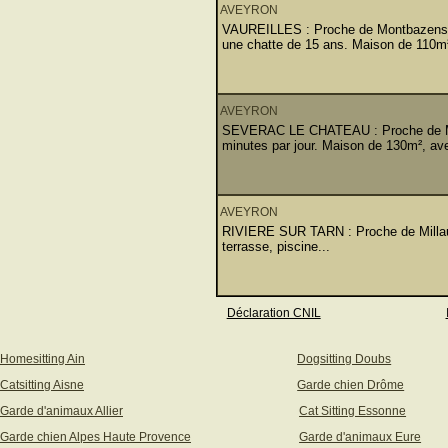
AVEYRON
VAUREILLES : Proche de Montbazens. A 
une chatte de 15 ans. Maison de 110m²,
AVEYRON
SEVERAC LE CHATEAU : Proche de Mill
minutes par jour. Maison de 130m², av
AVEYRON
RIVIERE SUR TARN : Proche de Millau. 
terrasse, piscine...
Déclaration CNIL
Homesitting Ain
Dogsitting Doubs
Catsitting Aisne
Garde chien Drôme
Garde d'animaux Allier
Cat Sitting Essonne
Garde chien Alpes Haute Provence
Garde d'animaux Eure