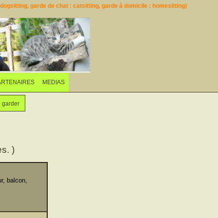
ogsitting, garde de chat : catsitting, garde à domicile : homesitting)
ARTENAIRES
MEDIAS
e garder
s. )
, balcon,