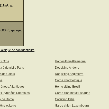
115m², au
 600m², garage,
Politique de confidentialité
ux Orne
Homesitting Allemagne
x à domicile Paris
Dogsitting Andorre
s de Calais
Dog sitting Angleterre
ne
Garde chat Belgique
rénées Atlantiques
Home sitting Brésil
x Pyrénées Orientales
Garde d'animaux Espagne
uy de Dôme
Catsitting Italie
aône et Loire
Garde chien Luxembourg