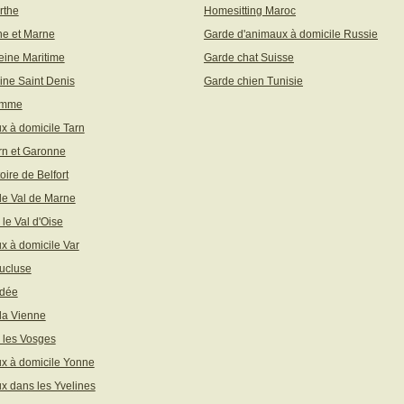
rthe
Homesitting Maroc
ne et Marne
Garde d'animaux à domicile Russie
eine Maritime
Garde chat Suisse
ine Saint Denis
Garde chien Tunisie
omme
x à domicile Tarn
rn et Garonne
toire de Belfort
 le Val de Marne
 le Val d'Oise
x à domicile Var
ucluse
ndée
 la Vienne
 les Vosges
x à domicile Yonne
x dans les Yvelines