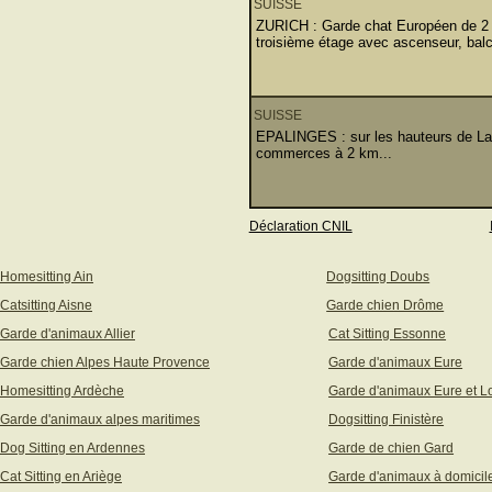
SUISSE
ZURICH : Garde chat Européen de 2 a
troisième étage avec ascenseur, balc
SUISSE
EPALINGES : sur les hauteurs de Lau
commerces à 2 km...
Déclaration CNIL
Homesitting Ain
Dogsitting Doubs
Catsitting Aisne
Garde chien Drôme
Garde d'animaux Allier
Cat Sitting Essonne
Garde chien Alpes Haute Provence
Garde d'animaux Eure
Homesitting Ardèche
Garde d'animaux Eure et Lo
Garde d'animaux alpes maritimes
Dogsitting Finistère
Dog Sitting en Ardennes
Garde de chien Gard
Cat Sitting en Ariège
Garde d'animaux à domicil