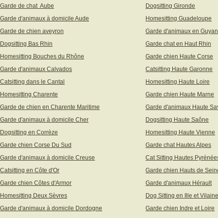
Garde de chat Aube
Dogsitting Gironde
Garde d'animaux à domicile Aude
Homesitting Guadeloupe
Garde de chien aveyron
Garde d'animaux en Guya
Dogsitting Bas Rhin
Garde chat en Haut Rhin
Homesitting Bouches du Rhône
Garde chien Haute Corse
Garde d'animaux Calvados
Catsitting Haute Garonne
Catsitting dans le Cantal
Homesitting Haute Loire
Homesitting Charente
Garde chien Haute Marne
Garde de chien en Charente Maritime
Garde d'animaux Haute Sa
Garde d'animaux à domicile Cher
Dogsitting Haute Saône
Dogsitting en Corrèze
Homesitting Haute Vienne
Garde chien Corse Du Sud
Garde chat Hautes Alpes
Garde d'animaux à domicile Creuse
Cat Sitting Hautes Pyrénée
Catsitting en Côte d'Or
Garde chien Hauts de Sein
Garde chien Côtes d'Armor
Garde d'animaux Hérault
Homesitting Deux Sèvres
Dog Sitting en Ille et Vilain
Garde d'animaux à domicile Dordogne
Garde chien Indre et Loire