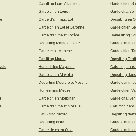
Catsitting Loire Atlantique
Garde chien Sa
Garde chien Loiret
Garde chat Sei
ne
Garde d'animaux Lot
Dogsitting en S
Garde chien Lot et Garonne
Garde chien Se
Garde d'animaux Lozère
Homesitting S
Dogsitting Maine et Loire
Garde d'animau
Garde chat Manche
Garde chien Ta
Catsitting Marne
Dogsitting Terri
voie
Homesitting Mayenne
Catsitting dans
Garde chien Mayotte
Dogsitting dans
Dogsitting Meurthe et Moselle
Garde d'animau
Homesitting Meuse
Garde chien Va
s
Garde chien Morbihan
Garde chat Ve
e
Garde d'animaux Moselle
Catsitting dans
Cat Sitting Nièvre
Dogsitting dans
e
Dogsitting Nord
Garde d'animau
Garde de chien Oise
Garde d'animau