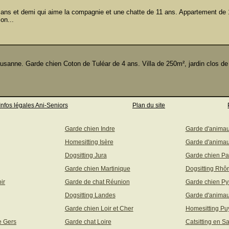
ns et demi qui aime la compagnie et une chatte de 11 ans. Appartement de 
on...
sanne. Garde chien Coton de Tuléar de 4 ans. Villa de 250m², jardin clos de
Infos légales Ani-Seniors
Plan du site
Garde chien Indre
Garde d'anima
Homesitting Isère
Garde d'animau
Dogsitting Jura
Garde chien Pa
Garde chien Martinique
Dogsitting Rhô
ir
Garde de chat Réunion
Garde chien Py
Dogsitting Landes
Garde d'animau
Garde chien Loir et Cher
Homesitting P
e Gers
Garde chat Loire
Catsitting en S