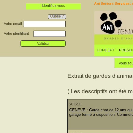
Ani Seniors Services, s
Identifiez vous
Oublié ?
Votre email
Votre identifiant
Validez
CONCEPT
PRESEN
Vous sou
Extrait de gardes d'anim
( Les descriptifs ont été m
SUISSE
GENEVE : Garde chat de 12 ans qui 
garage fermé à disposition. Commerce