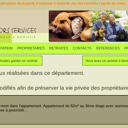
pécialiste de la garde d'animaux à domicile par des retraités ( garde de chien : d
TATION
PROPRIETAIRES
RETRAITES
CONTACTS
REFERENCES
P
Faites garder votre animal
Vous souhaitez garder un animal
haitez garder un animal
Vous avez un animal à fair
aux réalisées dans ce département.
odifiés afin de préserver la vie privée des propriétaire
reste dans l'appartement. Appartement de 82m² au 3ème étage avec asenseur
s à proximité...