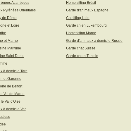
rénées Atlantiques
Home sitting Brésil
x Pyrénées Orientales
Garde d'animaux Espagne
uy de Dôme
Catsitting Italie
aône et Loire
Garde chien Luxembourg
rthe
Homesitting Maroc
ne et Marne
Garde d'animaux à domicile Russie
eine Maritime
Garde chat Suisse
ine Saint Denis
Garde chien Tunisie
omme
x à domicile Tarn
rn et Garonne
toire de Belfort
 le Val de Marne
 le Val d'Oise
x à domicile Var
ucluse
ndée