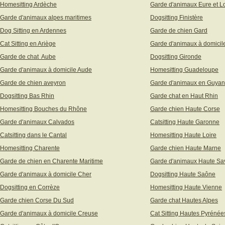
Homesitting Ardèche
Garde d'animaux Eure et Lo
Garde d'animaux alpes maritimes
Dogsitting Finistère
Dog Sitting en Ardennes
Garde de chien Gard
Cat Sitting en Ariège
Garde d'animaux à domicil
Garde de chat Aube
Dogsitting Gironde
Garde d'animaux à domicile Aude
Homesitting Guadeloupe
Garde de chien aveyron
Garde d'animaux en Guya
Dogsitting Bas Rhin
Garde chat en Haut Rhin
Homesitting Bouches du Rhône
Garde chien Haute Corse
Garde d'animaux Calvados
Catsitting Haute Garonne
Catsitting dans le Cantal
Homesitting Haute Loire
Homesitting Charente
Garde chien Haute Marne
Garde de chien en Charente Maritime
Garde d'animaux Haute Sa
Garde d'animaux à domicile Cher
Dogsitting Haute Saône
Dogsitting en Corrèze
Homesitting Haute Vienne
Garde chien Corse Du Sud
Garde chat Hautes Alpes
Garde d'animaux à domicile Creuse
Cat Sitting Hautes Pyrénée