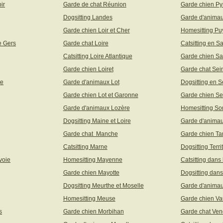
ir
Garde de chat Réunion
Garde chien Py
Dogsitting Landes
Garde d'animau
Garde chien Loir et Cher
Homesitting P
e Gers
Garde chat Loire
Catsitting en S
Catsitting Loire Atlantique
Garde chien Sa
Garde chien Loiret
Garde chat Sei
ne
Garde d'animaux Lot
Dogsitting en S
Garde chien Lot et Garonne
Garde chien Se
Garde d'animaux Lozère
Homesitting S
Dogsitting Maine et Loire
Garde d'animau
Garde chat Manche
Garde chien Ta
Catsitting Marne
Dogsitting Terri
voie
Homesitting Mayenne
Catsitting dans
Garde chien Mayotte
Dogsitting dans
Dogsitting Meurthe et Moselle
Garde d'animau
Homesitting Meuse
Garde chien Va
s
Garde chien Morbihan
Garde chat Ve