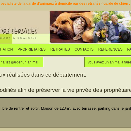
pécialiste de la garde d'animaux à domicile par des retraités ( garde de chien : d
TATION
PROPRIETAIRES
RETRAITES
CONTACTS
REFERENCES
P
Faites garder votre animal
Vous souhaitez garder un animal
haitez garder un animal
Vous avez un animal à fair
aux réalisées dans ce département.
odifiés afin de préserver la vie privée des propriétaire
bre de rentrer et sortir. Maison de 120m², avec terrasse, parking dans le jardi