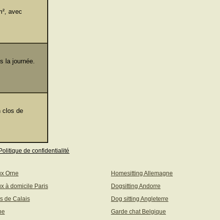
m², avec
 la journée.
 clos de
Politique de confidentialité
ux Orne
Homesitting Allemagne
x à domicile Paris
Dogsitting Andorre
s de Calais
Dog sitting Angleterre
ne
Garde chat Belgique