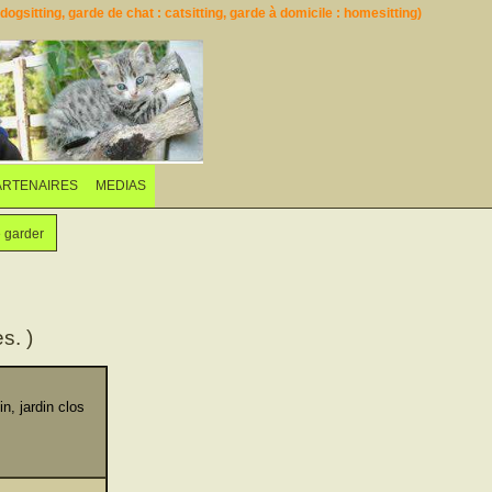
ogsitting, garde de chat : catsitting, garde à domicile : homesitting)
ARTENAIRES
MEDIAS
e garder
s. )
n, jardin clos