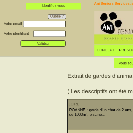
Ani Seniors Services, s
Identifiez vous
Oublié ?
Votre email
Votre identifiant
Validez
CONCEPT
PRESEN
Vous sou
Extrait de gardes d'anim
( Les descriptifs ont été m
LOIRE
ROANNE : garde d'un chat de 2 ans, li
de 1000m², piscine...