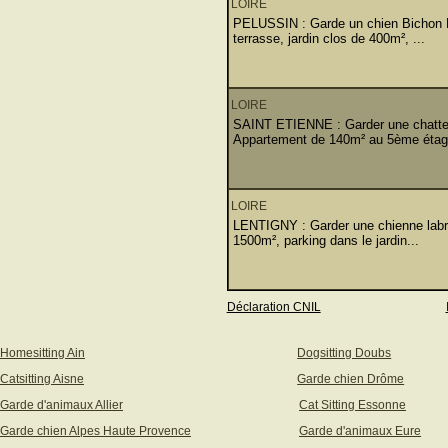
LOIRE
PELUSSIN : Garde un chien Bichon Fr
terrasse, jardin clos de 400m², ...
LOIRE
SAINT ETIENNE : Garder une chatte de
Appartement de 140m² au 5ème étage
LOIRE
LENTIGNY : Garder une chienne labrad
1500m², parking dans le jardin...
Déclaration CNIL
Homesitting Ain
Dogsitting Doubs
Catsitting Aisne
Garde chien Drôme
Garde d'animaux Allier
Cat Sitting Essonne
Garde chien Alpes Haute Provence
Garde d'animaux Eure