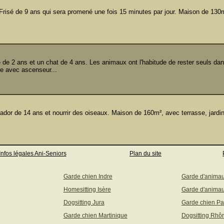
isé de 9 ans qui sera promené une fois 15 minutes par jour. Maison de 130
 2 ans et un chat de 4 ans. Les animaux ont l'habitude de rester seuls dans
 avec ascenseur...
or de 14 ans et nourrir des oiseaux. Maison de 160m², avec terrasse, jardin
Infos légales Ani-Seniors
Plan du site
Garde chien Indre
Garde d'anima
Homesitting Isère
Garde d'animau
Dogsitting Jura
Garde chien Pa
Garde chien Martinique
Dogsitting Rhô