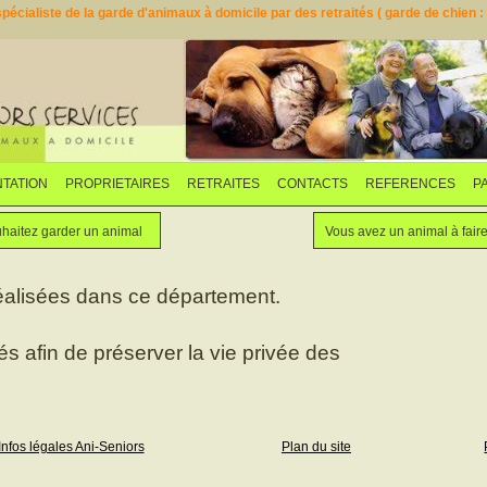
pécialiste de la garde d'animaux à domicile par des retraités ( garde de chien : d
TATION
PROPRIETAIRES
RETRAITES
CONTACTS
REFERENCES
P
Faites garder votre animal
Vous souhaitez garder un animal
haitez garder un animal
Vous avez un animal à fair
éalisées dans ce département.
iés afin de préserver la vie privée des
Infos légales Ani-Seniors
Plan du site