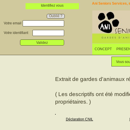
Ani Seniors Services, s
Identifiez vous
Oublié ?
Votre email
Votre identifiant
Validez
CONCEPT
PRESEN
Vous sou
Extrait de gardes d'animaux r
( Les descriptifs ont été modif
propriétaires. )
Déclaration CNIL