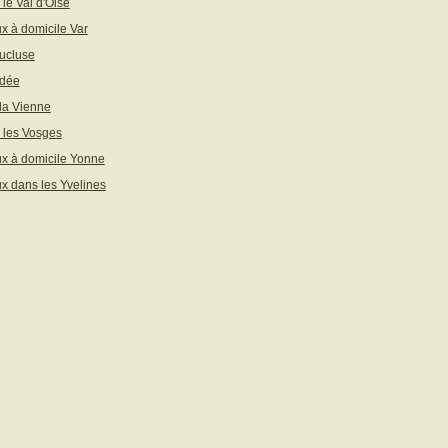
 le Val d'Oise
x à domicile Var
ucluse
ndée
 la Vienne
 les Vosges
x à domicile Yonne
x dans les Yvelines