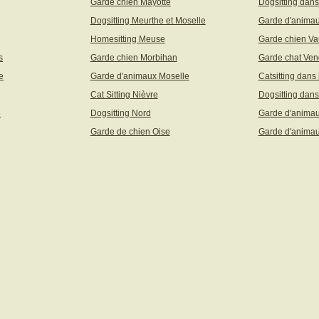
Garde chien Mayotte
Dogsitting dans
Dogsitting Meurthe et Moselle
Garde d'animau
Homesitting Meuse
Garde chien Va
s
Garde chien Morbihan
Garde chat Ve
e
Garde d'animaux Moselle
Catsitting dans
Cat Sitting Nièvre
Dogsitting dans
e
Dogsitting Nord
Garde d'animau
Garde de chien Oise
Garde d'animau