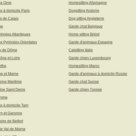
ux Orne
Homesitting Allemagne
x à domicile Paris
Dogsitting Andorre
s de Calais
Dog sitting Angleterre
ne
Garde chat Belgique
rénées Atlantiques
Home sitting Brésil
x Pyrénées Orientales
Garde d'animaux Espagne
uy de Dôme
Catsitting Italie
aône et Loire
Garde chien Luxembourg
rthe
Homesitting Maroc
ne et Marne
Garde d'animaux à domicile Russie
eine Maritime
Garde chat Suisse
ine Saint Denis
Garde chien Tunisie
omme
x à domicile Tarn
rn et Garonne
toire de Belfort
 le Val de Marne