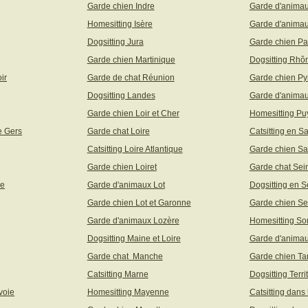
Garde chien Indre
Garde d'anima
Homesitting Isère
Garde d'animau
Dogsitting Jura
Garde chien Pa
Garde chien Martinique
Dogsitting Rhô
ir
Garde de chat Réunion
Garde chien Py
Dogsitting Landes
Garde d'animau
Garde chien Loir et Cher
Homesitting P
e Gers
Garde chat Loire
Catsitting en S
Catsitting Loire Atlantique
Garde chien Sa
Garde chien Loiret
Garde chat Sei
ne
Garde d'animaux Lot
Dogsitting en S
Garde chien Lot et Garonne
Garde chien Se
Garde d'animaux Lozère
Homesitting S
Dogsitting Maine et Loire
Garde d'animau
Garde chat Manche
Garde chien Ta
Catsitting Marne
Dogsitting Terri
voie
Homesitting Mayenne
Catsitting dans