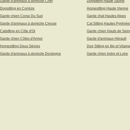
Garde d'animaux à domicile Cher
Dogsitting Haute Saône
Dogsitting en Corrèze
Homesitting Haute Vienne
Garde chien Corse Du Sud
Garde chat Hautes Alpes
Garde d'animaux à domicile Creuse
Cat Sitting Hautes Pyrénée
Catsitting en Côte d'Or
Garde chien Hauts de Sein
Garde chien Côtes d'Armor
Garde d'animaux Hérault
Homesitting Deux Sèvres
Dog Sitting en Ille et Vilain
Garde d'animaux à domicile Dordogne
Garde chien Indre et Loire