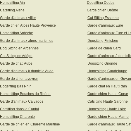
Homesitting Ain
Dogsitting Doubs
Catsitting Aisne
Garde chien Drôme
Garde d'animaux Allier
Cat Sitting Essonne
Garde chien Alpes Haute Provence
Garde d'animaux Eure
Homesitting Ardèche
Garde d'animaux Eure et Lo
Garde d'animaux alpes maritimes
Dogsitting Finistère
Dog Sitting en Ardennes
Garde de chien Gard
Cat Sitting en Ariège
Garde d'animaux à domicil
Garde de chat Aube
Dogsitting Gironde
Garde d'animaux à domicile Aude
Homesitting Guadeloupe
Garde de chien aveyron
Garde d'animaux en Guya
Dogsitting Bas Rhin
Garde chat en Haut Rhin
Homesitting Bouches du Rhône
Garde chien Haute Corse
Garde d'animaux Calvados
Catsitting Haute Garonne
Catsitting dans le Cantal
Homesitting Haute Loire
Homesitting Charente
Garde chien Haute Marne
Garde de chien en Charente Maritime
Garde d'animaux Haute Sa