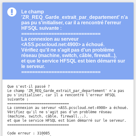
Le champ
'ZR_REQ_Garde_extrait_par_departement' n'a
pas pu s'initialiser, car il a rencontré l'erreur
HFSQL suivante :
=============================
La connexion au serveur
<ASS.pcscloud.net:4900> a échoué.
Vérifiez qu'il ne s'agit pas d'un problème
réseau (machine, switch, câble, firewall...),
et que le service HFSQL est bien démarré sur
le serveur.
=============================
Que s'est-il passé ?

Le champ 'ZR_REQ_Garde_extrait_par_departement' n'a pas 
pu s'initialiser, car il a rencontré l'erreur HFSQL 
suivante :

=============================

La connexion au serveur <ASS.pcscloud.net:4900> a échoué.

Vérifiez qu'il ne s'agit pas d'un problème réseau 
(machine, switch, câble, firewall...),

et que le service HFSQL est bien démarré sur le serveur.

=============================

Code erreur : 310085
