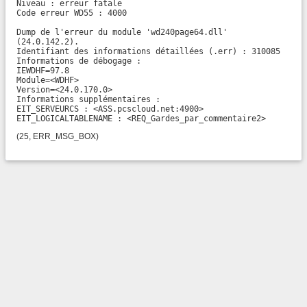
Niveau : erreur fatale

Code erreur WD55 : 4000

Dump de l'erreur du module 'wd240page64.dll' 
(24.0.142.2).

Identifiant des informations détaillées (.err) : 310085

Informations de débogage :

IEWDHF=97.8

Module=<WDHF>

Version=<24.0.170.0>

Informations supplémentaires :

EIT_SERVEURCS : <ASS.pcscloud.net:4900>

EIT_LOGICALTABLENAME : <REQ_Gardes_par_commentaire2>
(25, ERR_MSG_BOX)