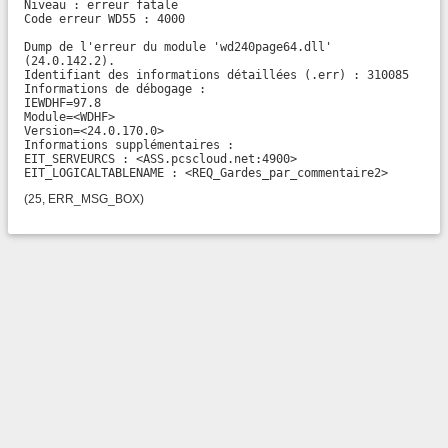
Niveau : erreur fatale

Code erreur WD55 : 4000

Dump de l'erreur du module 'wd240page64.dll' 
(24.0.142.2).

Identifiant des informations détaillées (.err) : 310085

Informations de débogage :

IEWDHF=97.8

Module=<WDHF>

Version=<24.0.170.0>

Informations supplémentaires :

EIT_SERVEURCS : <ASS.pcscloud.net:4900>

EIT_LOGICALTABLENAME : <REQ_Gardes_par_commentaire2>
(25, ERR_MSG_BOX)