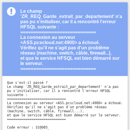
Le champ
'ZR_REQ_Garde_extrait_par_departement' n'a
pas pu s'initialiser, car il a rencontré l'erreur
HFSQL suivante :
=============================
La connexion au serveur
<ASS.pcscloud.net:4900> a échoué.
Vérifiez qu'il ne s'agit pas d'un problème
réseau (machine, switch, câble, firewall...),
et que le service HFSQL est bien démarré sur
le serveur.
=============================
Que s'est-il passé ?

Le champ 'ZR_REQ_Garde_extrait_par_departement' n'a pas 
pu s'initialiser, car il a rencontré l'erreur HFSQL 
suivante :

=============================

La connexion au serveur <ASS.pcscloud.net:4900> a échoué.

Vérifiez qu'il ne s'agit pas d'un problème réseau 
(machine, switch, câble, firewall...),

et que le service HFSQL est bien démarré sur le serveur.

=============================

Code erreur : 310085
