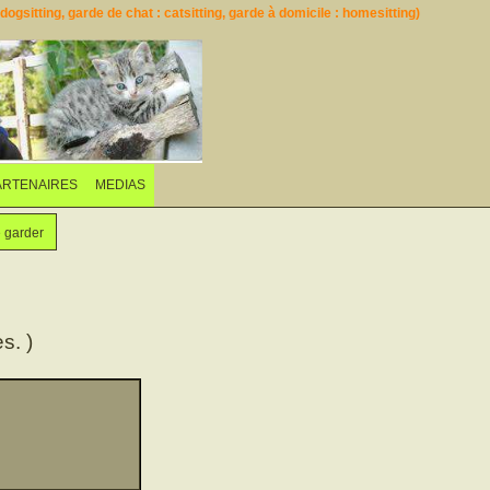
ogsitting, garde de chat : catsitting, garde à domicile : homesitting)
ARTENAIRES
MEDIAS
e garder
s. )