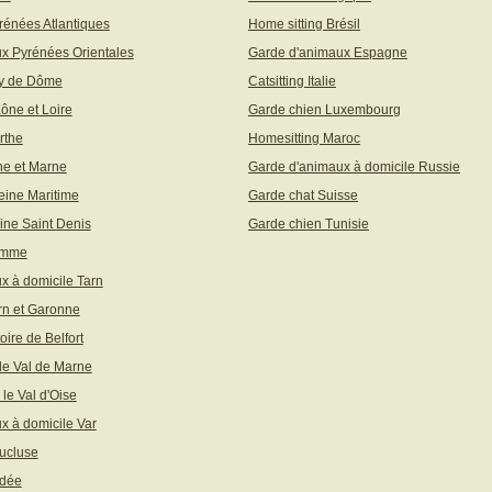
rénées Atlantiques
Home sitting Brésil
x Pyrénées Orientales
Garde d'animaux Espagne
uy de Dôme
Catsitting Italie
aône et Loire
Garde chien Luxembourg
rthe
Homesitting Maroc
ne et Marne
Garde d'animaux à domicile Russie
eine Maritime
Garde chat Suisse
ine Saint Denis
Garde chien Tunisie
omme
x à domicile Tarn
rn et Garonne
toire de Belfort
 le Val de Marne
 le Val d'Oise
x à domicile Var
ucluse
ndée