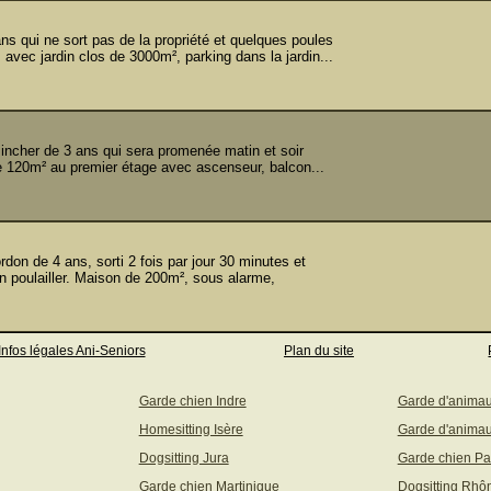
 qui ne sort pas de la propriété et quelques poules
 avec jardin clos de 3000m², parking dans la jardin...
cher de 3 ans qui sera promenée matin et soir
 120m² au premier étage avec ascenseur, balcon...
on de 4 ans, sorti 2 fois par jour 30 minutes et
n poulailler. Maison de 200m², sous alarme,
Infos légales Ani-Seniors
Plan du site
Garde chien Indre
Garde d'anima
Homesitting Isère
Garde d'animau
Dogsitting Jura
Garde chien Pa
Garde chien Martinique
Dogsitting Rhô