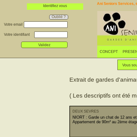
Ani Seniors Services, s
Identifiez vous
Oublié ?
Votre email
Votre identifiant
Validez
CONCEPT
PRESEN
Vous sou
Extrait de gardes d'anim
( Les descriptifs ont été m
DEUX SEVRES
NIORT : Garde un chat de 12 ans et
Appartement de 90m² au 2ème étage 