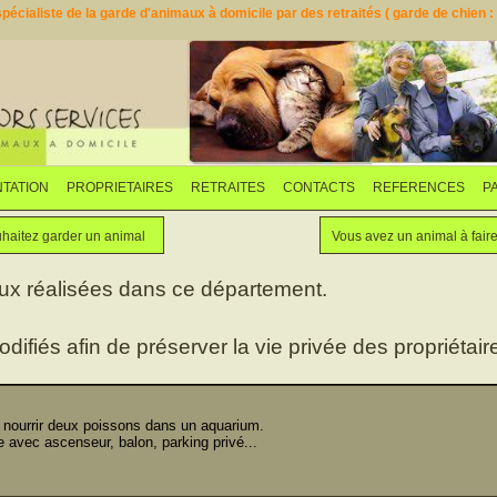
pécialiste de la garde d'animaux à domicile par des retraités ( garde de chien : d
TATION
PROPRIETAIRES
RETRAITES
CONTACTS
REFERENCES
P
Faites garder votre animal
Vous souhaitez garder un animal
haitez garder un animal
Vous avez un animal à fair
aux réalisées dans ce département.
odifiés afin de préserver la vie privée des propriétaire
 nourrir deux poissons dans un aquarium.
avec ascenseur, balon, parking privé...