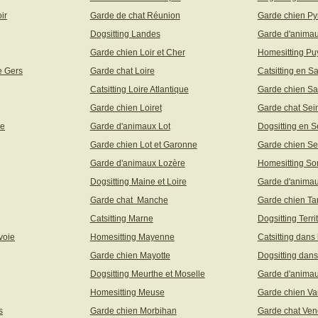
ir
Garde de chat Réunion
Garde chien Py
Dogsitting Landes
Garde d'animau
Garde chien Loir et Cher
Homesitting P
e Gers
Garde chat Loire
Catsitting en S
Catsitting Loire Atlantique
Garde chien Sa
Garde chien Loiret
Garde chat Sei
ne
Garde d'animaux Lot
Dogsitting en S
Garde chien Lot et Garonne
Garde chien Se
Garde d'animaux Lozère
Homesitting S
Dogsitting Maine et Loire
Garde d'animau
Garde chat Manche
Garde chien Ta
Catsitting Marne
Dogsitting Terri
voie
Homesitting Mayenne
Catsitting dans
Garde chien Mayotte
Dogsitting dans
Dogsitting Meurthe et Moselle
Garde d'animau
Homesitting Meuse
Garde chien Va
s
Garde chien Morbihan
Garde chat Ve