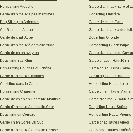
Homesitting Ardèche
Garde d'animaux Eure et Lo
Garde d'animaux alpes maritimes
Dogsitting Finistère
Dog Sitting en Ardennes
Garde de chien Gard
Cat Sitting en Ariège
Garde d'animaux à domicil
Garde de chat Aube
Dogsitting Gironde
Garde d'animaux à domicile Aude
Homesitting Guadeloupe
Garde de chien aveyron
Garde d'animaux en Guya
Dogsitting Bas Rhin
Garde chat en Haut Rhin
Homesitting Bouches du Rhône
Garde chien Haute Corse
Garde d'animaux Calvados
Catsitting Haute Garonne
Catsitting dans le Cantal
Homesitting Haute Loire
Homesitting Charente
Garde chien Haute Marne
Garde de chien en Charente Maritime
Garde d'animaux Haute Sa
Garde d'animaux à domicile Cher
Dogsitting Haute Saône
Dogsitting en Corrèze
Homesitting Haute Vienne
Garde chien Corse Du Sud
Garde chat Hautes Alpes
Garde d'animaux à domicile Creuse
Cat Sitting Hautes Pyrénée