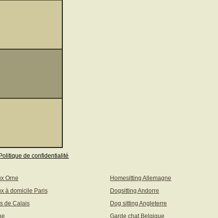
Politique de confidentialité
ux Orne
Homesitting Allemagne
x à domicile Paris
Dogsitting Andorre
s de Calais
Dog sitting Angleterre
ne
Garde chat Belgique