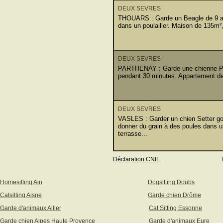
DEUX SEVRES
THOUARS : Garde un Beagle de 9 ans
dans un poulailler. Maison de 135m²,
DEUX SEVRES
PARTHENAY : Garde une chienne Pin
pendant 30 minutes. Appartement de
DEUX SEVRES
VASLES : Garder un chien Setter gord
donner du grain à des poules dans u
terrasse...
Déclaration CNIL
Homesitting Ain
Dogsitting Doubs
Catsitting Aisne
Garde chien Drôme
Garde d'animaux Allier
Cat Sitting Essonne
Garde chien Alpes Haute Provence
Garde d'animaux Eure