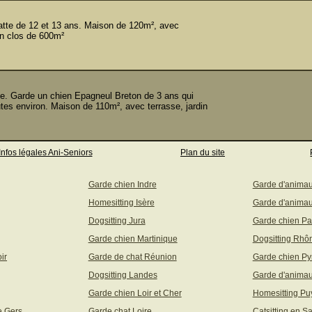
tte de 12 et 13 ans. Maison de 120m², avec
din clos de 600m²
. Garde un chien Epagneul Breton de 3 ans qui
tes environ. Maison de 110m², avec terrasse, jardin
Infos légales Ani-Seniors
Plan du site
Garde chien Indre
Garde d'anima
Homesitting Isère
Garde d'animau
Dogsitting Jura
Garde chien Pa
Garde chien Martinique
Dogsitting Rhô
ir
Garde de chat Réunion
Garde chien Py
Dogsitting Landes
Garde d'animau
Garde chien Loir et Cher
Homesitting P
e Gers
Garde chat Loire
Catsitting en S