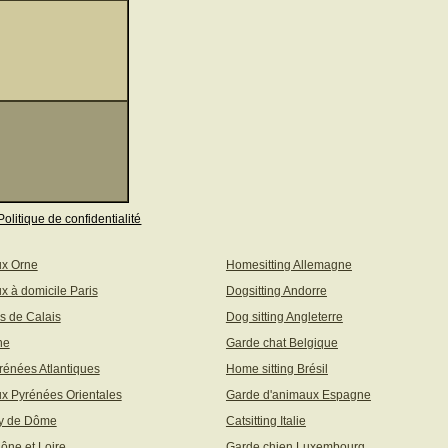
Politique de confidentialité
ux Orne
Homesitting Allemagne
x à domicile Paris
Dogsitting Andorre
s de Calais
Dog sitting Angleterre
ne
Garde chat Belgique
rénées Atlantiques
Home sitting Brésil
x Pyrénées Orientales
Garde d'animaux Espagne
uy de Dôme
Catsitting Italie
aône et Loire
Garde chien Luxembourg