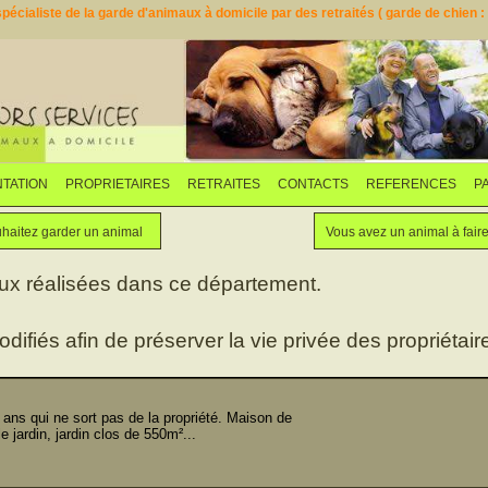
pécialiste de la garde d'animaux à domicile par des retraités ( garde de chien : d
TATION
PROPRIETAIRES
RETRAITES
CONTACTS
REFERENCES
P
Faites garder votre animal
Vous souhaitez garder un animal
haitez garder un animal
Vous avez un animal à fair
aux réalisées dans ce département.
odifiés afin de préserver la vie privée des propriétaire
s qui ne sort pas de la propriété. Maison de
 jardin, jardin clos de 550m²...