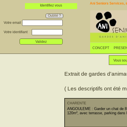
Ani Seniors Services, s
Identifiez vous
Oublié ?
Votre email
Votre identifiant
Validez
CONCEPT
PRESEN
Vous sou
Extrait de gardes d'anim
( Les descriptifs ont été m
CHARENTE
ANGOULEME : Garder un chat de 8 an
120m², avec terrasse, parking dans le