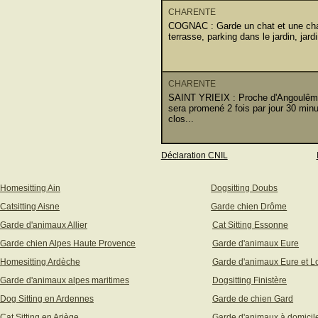
CHARENTE
COGNAC : Garde un chat et une cha
terrasse, parking dans le jardin, jar
CHARENTE
SAINT YRIEIX : Proche d'Angoulême
sera promené 2 fois par jour 30 minu
clos...
Déclaration CNIL
Homesitting Ain
Dogsitting Doubs
Catsitting Aisne
Garde chien Drôme
Garde d'animaux Allier
Cat Sitting Essonne
Garde chien Alpes Haute Provence
Garde d'animaux Eure
Homesitting Ardèche
Garde d'animaux Eure et Lo
Garde d'animaux alpes maritimes
Dogsitting Finistère
Dog Sitting en Ardennes
Garde de chien Gard
Cat Sitting en Ariège
Garde d'animaux à domicil