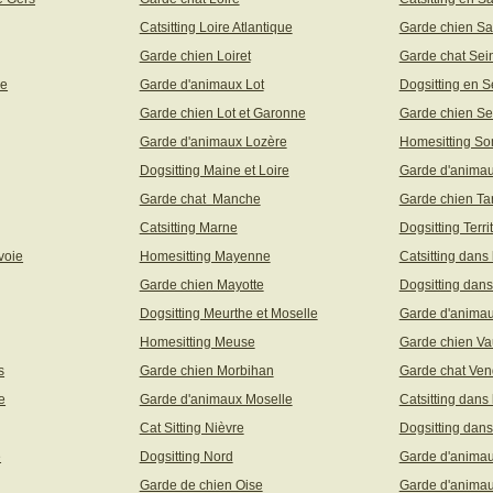
Catsitting Loire Atlantique
Garde chien Sa
Garde chien Loiret
Garde chat Sei
ne
Garde d'animaux Lot
Dogsitting en S
Garde chien Lot et Garonne
Garde chien Se
Garde d'animaux Lozère
Homesitting S
Dogsitting Maine et Loire
Garde d'animau
Garde chat Manche
Garde chien Ta
Catsitting Marne
Dogsitting Terri
voie
Homesitting Mayenne
Catsitting dans
Garde chien Mayotte
Dogsitting dans
Dogsitting Meurthe et Moselle
Garde d'animau
Homesitting Meuse
Garde chien Va
s
Garde chien Morbihan
Garde chat Ve
e
Garde d'animaux Moselle
Catsitting dans
Cat Sitting Nièvre
Dogsitting dans
e
Dogsitting Nord
Garde d'animau
Garde de chien Oise
Garde d'animau