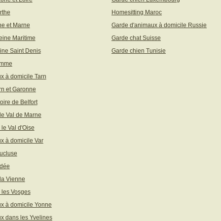
rthe
Homesitting Maroc
ne et Marne
Garde d'animaux à domicile Russie
eine Maritime
Garde chat Suisse
ine Saint Denis
Garde chien Tunisie
omme
x à domicile Tarn
rn et Garonne
toire de Belfort
 le Val de Marne
 le Val d'Oise
x à domicile Var
ucluse
ndée
 la Vienne
 les Vosges
x à domicile Yonne
x dans les Yvelines