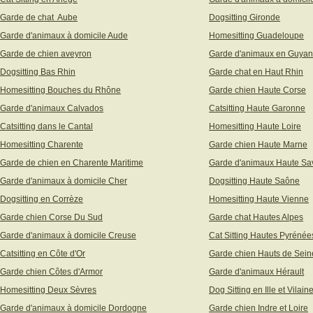
Garde de chat Aube
Dogsitting Gironde
Garde d'animaux à domicile Aude
Homesitting Guadeloupe
Garde de chien aveyron
Garde d'animaux en Guya
Dogsitting Bas Rhin
Garde chat en Haut Rhin
Homesitting Bouches du Rhône
Garde chien Haute Corse
Garde d'animaux Calvados
Catsitting Haute Garonne
Catsitting dans le Cantal
Homesitting Haute Loire
Homesitting Charente
Garde chien Haute Marne
Garde de chien en Charente Maritime
Garde d'animaux Haute Sa
Garde d'animaux à domicile Cher
Dogsitting Haute Saône
Dogsitting en Corrèze
Homesitting Haute Vienne
Garde chien Corse Du Sud
Garde chat Hautes Alpes
Garde d'animaux à domicile Creuse
Cat Sitting Hautes Pyrénée
Catsitting en Côte d'Or
Garde chien Hauts de Sein
Garde chien Côtes d'Armor
Garde d'animaux Hérault
Homesitting Deux Sèvres
Dog Sitting en Ille et Vilain
Garde d'animaux à domicile Dordogne
Garde chien Indre et Loire