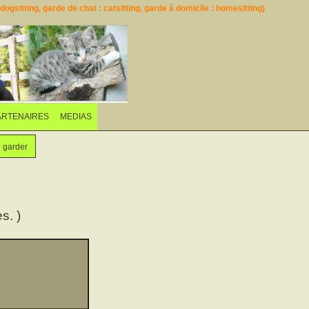
ogsitting, garde de chat : catsitting, garde à domicile : homesitting)
ARTENAIRES
MEDIAS
e garder
s. )