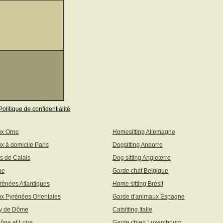
Politique de confidentialité
ux Orne
Homesitting Allemagne
x à domicile Paris
Dogsitting Andorre
s de Calais
Dog sitting Angleterre
ne
Garde chat Belgique
rénées Atlantiques
Home sitting Brésil
x Pyrénées Orientales
Garde d'animaux Espagne
uy de Dôme
Catsitting Italie
aône et Loire
Garde chien Luxembourg