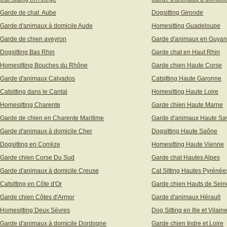
Garde de chat Aube
Dogsitting Gironde
Garde d'animaux à domicile Aude
Homesitting Guadeloupe
Garde de chien aveyron
Garde d'animaux en Guya
Dogsitting Bas Rhin
Garde chat en Haut Rhin
Homesitting Bouches du Rhône
Garde chien Haute Corse
Garde d'animaux Calvados
Catsitting Haute Garonne
Catsitting dans le Cantal
Homesitting Haute Loire
Homesitting Charente
Garde chien Haute Marne
Garde de chien en Charente Maritime
Garde d'animaux Haute Sa
Garde d'animaux à domicile Cher
Dogsitting Haute Saône
Dogsitting en Corrèze
Homesitting Haute Vienne
Garde chien Corse Du Sud
Garde chat Hautes Alpes
Garde d'animaux à domicile Creuse
Cat Sitting Hautes Pyrénée
Catsitting en Côte d'Or
Garde chien Hauts de Sein
Garde chien Côtes d'Armor
Garde d'animaux Hérault
Homesitting Deux Sèvres
Dog Sitting en Ille et Vilain
Garde d'animaux à domicile Dordogne
Garde chien Indre et Loire