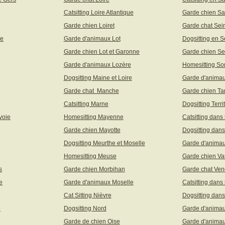
Catsitting Loire Atlantique
Garde chien Sa
Garde chien Loiret
Garde chat Sei
ne
Garde d'animaux Lot
Dogsitting en S
Garde chien Lot et Garonne
Garde chien Se
Garde d'animaux Lozère
Homesitting S
Dogsitting Maine et Loire
Garde d'animau
Garde chat Manche
Garde chien Ta
Catsitting Marne
Dogsitting Terri
voie
Homesitting Mayenne
Catsitting dans
Garde chien Mayotte
Dogsitting dans
Dogsitting Meurthe et Moselle
Garde d'animau
Homesitting Meuse
Garde chien Va
s
Garde chien Morbihan
Garde chat Ve
e
Garde d'animaux Moselle
Catsitting dans
Cat Sitting Nièvre
Dogsitting dans
e
Dogsitting Nord
Garde d'animau
Garde de chien Oise
Garde d'animau