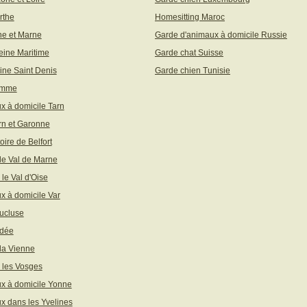
rthe
Homesitting Maroc
ne et Marne
Garde d'animaux à domicile Russie
eine Maritime
Garde chat Suisse
ine Saint Denis
Garde chien Tunisie
omme
x à domicile Tarn
rn et Garonne
toire de Belfort
 le Val de Marne
 le Val d'Oise
x à domicile Var
ucluse
ndée
 la Vienne
 les Vosges
x à domicile Yonne
x dans les Yvelines