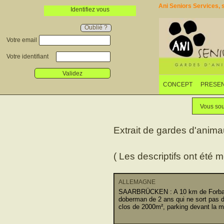
Ani Seniors Services, s
Identifiez vous
Oublié ?
Votre email
Votre identifiant
Validez
CONCEPT
PRESEN
Vous sou
Extrait de gardes d'anim
( Les descriptifs ont été m
ALLEMAGNE
SAARBRÜCKEN : A 10 km de Forbach
doberman de 2 ans qui ne sort pas de
clos de 2000m², parking devant la m