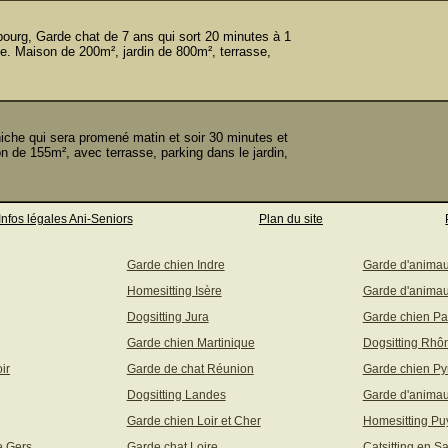
rg, Garde chat de 7 ans qui sort 20 minutes à 1
ce. Maison de 200m², jardin de 800m², terrasse,
e qui sera promené matin et soir 30 minutes et
 de 155m², avec terrasse, parking dans le jardin,
Infos légales Ani-Seniors
Plan du site
Garde chien Indre
Garde d'anima
Homesitting Isère
Garde d'animau
Dogsitting Jura
Garde chien Pa
Garde chien Martinique
Dogsitting Rhô
ir
Garde de chat Réunion
Garde chien Py
Dogsitting Landes
Garde d'animau
Garde chien Loir et Cher
Homesitting P
e Gers
Garde chat Loire
Catsitting en S