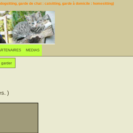
ogsitting, garde de chat : catsitting, garde à domicile : homesitting)
ARTENAIRES
MEDIAS
e garder
s. )