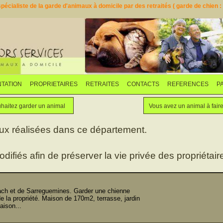
pécialiste de la garde d'animaux à domicile par des retraités ( garde de chien : d
TATION
PROPRIETAIRES
RETRAITES
CONTACTS
REFERENCES
P
Faites garder votre animal
Vous souhaitez garder un animal
haitez garder un animal
Vous avez un animal à fair
aux réalisées dans ce département.
odifiés afin de préserver la vie privée des propriétaire
 et de Sarreguemines. Garder une chienne
 la propriété. Maison de 170m2, terrasse, jardin
aison...