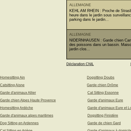
ALLEMAGNE
KEHL AM RHEIN : Proche de Strasbou
heure dans le jardin sous surveillan
parking dans le jardin...
ALLEMAGNE
NIDERNHAUSEN : Garde chien Canich
des poissons dans un bassin. Maison
jardin clos...
Déclaration CNIL
Homesitting Ain
Dogsitting Doubs
Catsitting Aisne
Garde chien Drôme
Garde d'animaux Allier
Cat Sitting Essonne
Garde chien Alpes Haute Provence
Garde d'animaux Eure
Homesitting Ardèche
Garde d'animaux Eure et Lo
Garde d'animaux alpes maritimes
Dogsitting Finistère
Dog Sitting en Ardennes
Garde de chien Gard
Cat Sitting en Ariège
Garde d'animaux à domicil