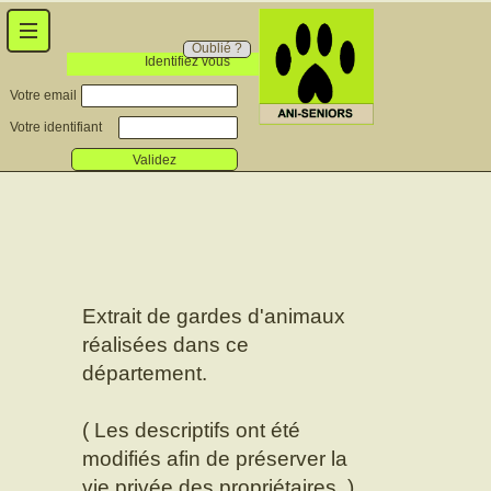
Oublié ?
Identifiez vous
Votre email
Votre identifiant
Validez
Extrait de gardes d'animaux
réalisées dans ce
département.
( Les descriptifs ont été
modifiés afin de préserver la
vie privée des propriétaires. )