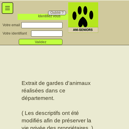
Oublié ?
Identifiez vous
Votre email
Votre identifiant
Validez
Extrait de gardes d'animaux
réalisées dans ce
département.
( Les descriptifs ont été
modifiés afin de préserver la
vie privée des propriétaires. )