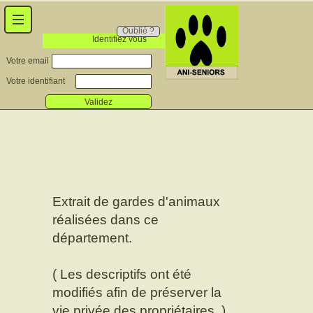
Oublié ?
Identifiez vous
Votre email
Votre identifiant
Validez
Extrait de gardes d'animaux
réalisées dans ce
département.
( Les descriptifs ont été
modifiés afin de préserver la
vie privée des propriétaires. )