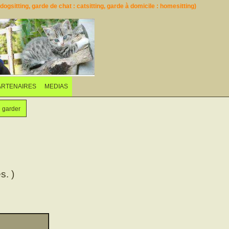
ogsitting, garde de chat : catsitting, garde à domicile : homesitting)
ARTENAIRES
MEDIAS
e garder
s. )