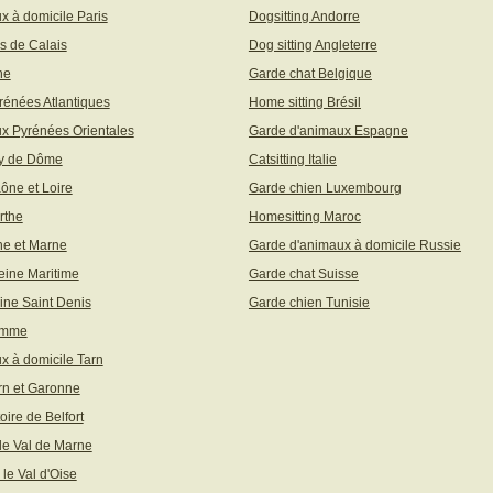
x à domicile Paris
Dogsitting Andorre
s de Calais
Dog sitting Angleterre
ne
Garde chat Belgique
rénées Atlantiques
Home sitting Brésil
x Pyrénées Orientales
Garde d'animaux Espagne
uy de Dôme
Catsitting Italie
aône et Loire
Garde chien Luxembourg
rthe
Homesitting Maroc
ne et Marne
Garde d'animaux à domicile Russie
eine Maritime
Garde chat Suisse
ine Saint Denis
Garde chien Tunisie
omme
x à domicile Tarn
rn et Garonne
toire de Belfort
 le Val de Marne
 le Val d'Oise