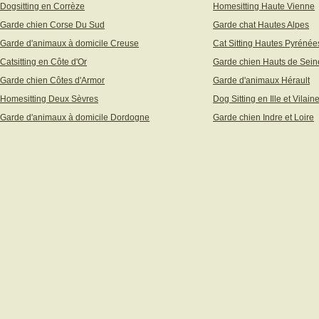
Dogsitting en Corrèze
Homesitting Haute Vienne
Garde chien Corse Du Sud
Garde chat Hautes Alpes
Garde d'animaux à domicile Creuse
Cat Sitting Hautes Pyrénée
Catsitting en Côte d'Or
Garde chien Hauts de Sein
Garde chien Côtes d'Armor
Garde d'animaux Hérault
Homesitting Deux Sèvres
Dog Sitting en Ille et Vilain
Garde d'animaux à domicile Dordogne
Garde chien Indre et Loire