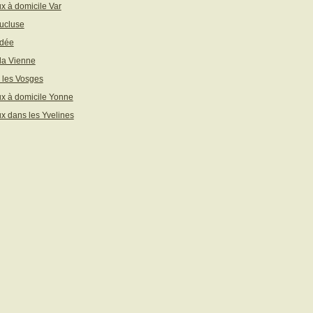
x à domicile Var
ucluse
ndée
 la Vienne
 les Vosges
x à domicile Yonne
x dans les Yvelines