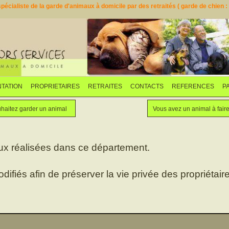
pécialiste de la garde d'animaux à domicile par des retraités ( garde de chien : d
TATION
PROPRIETAIRES
RETRAITES
CONTACTS
REFERENCES
P
Faites garder votre animal
Vous souhaitez garder un animal
haitez garder un animal
Vous avez un animal à fair
ux réalisées dans ce département.
odifiés afin de préserver la vie privée des propriétaire