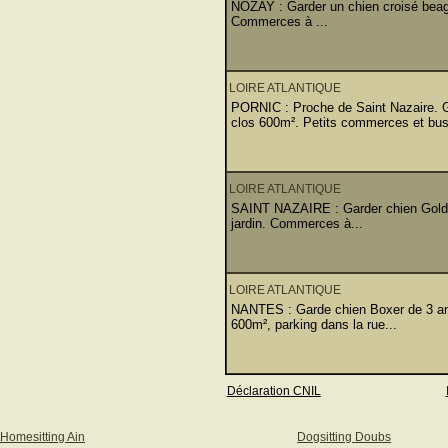
NOZAY : Garder un chien croisé beagl
Commerces à ...
LOIRE ATLANTIQUE
PORNIC : Proche de Saint Nazaire. Ga
clos 600m². Petits commerces et bus
LOIRE ATLANTIQUE
SAINT NAZAIRE : Garder chien Golden
jardin. Commerces à...
LOIRE ATLANTIQUE
NANTES : Garde chien Boxer de 3 ans
600m², parking dans la rue...
Déclaration CNIL
Homesitting Ain
Dogsitting Doubs