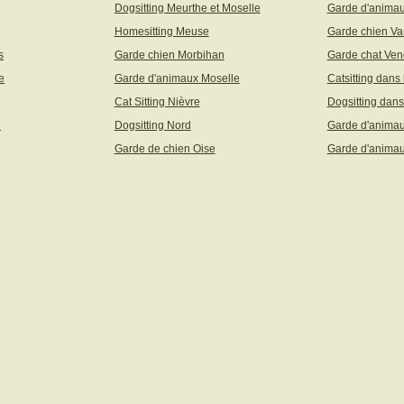
Dogsitting Meurthe et Moselle
Garde d'animau
Homesitting Meuse
Garde chien Va
s
Garde chien Morbihan
Garde chat Ve
e
Garde d'animaux Moselle
Catsitting dans
Cat Sitting Nièvre
Dogsitting dans
e
Dogsitting Nord
Garde d'animau
Garde de chien Oise
Garde d'animau