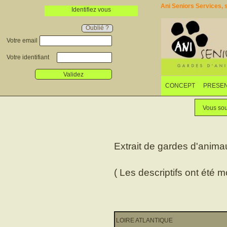
Ani Seniors Services, s
Identifiez vous
Oublié ?
Votre email
Votre identifiant
Validez
CONCEPT
PRESEN
Vous sou
Extrait de gardes d'anima
( Les descriptifs ont été m
LOIRE ATLANTIQUE