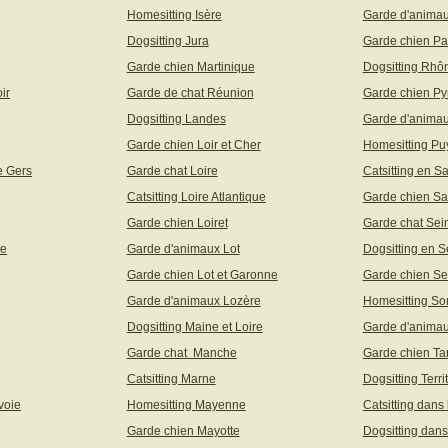
Homesitting Isère
Garde d'animau
Dogsitting Jura
Garde chien Pa
Garde chien Martinique
Dogsitting Rhô
ir
Garde de chat Réunion
Garde chien Py
Dogsitting Landes
Garde d'animau
Garde chien Loir et Cher
Homesitting P
e Gers
Garde chat Loire
Catsitting en S
Catsitting Loire Atlantique
Garde chien Sa
Garde chien Loiret
Garde chat Sei
ne
Garde d'animaux Lot
Dogsitting en S
Garde chien Lot et Garonne
Garde chien Se
Garde d'animaux Lozère
Homesitting S
Dogsitting Maine et Loire
Garde d'animau
Garde chat Manche
Garde chien Ta
Catsitting Marne
Dogsitting Terri
voie
Homesitting Mayenne
Catsitting dans
Garde chien Mayotte
Dogsitting dans