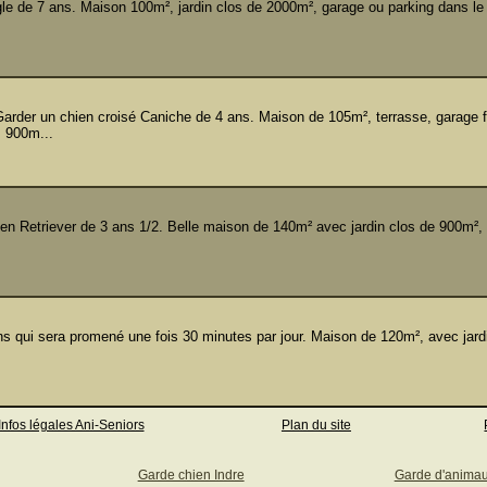
e de 7 ans. Maison 100m², jardin clos de 2000m², garage ou parking dans le 
rder un chien croisé Caniche de 4 ans. Maison de 105m², terrasse, garage f
 900m...
 Retriever de 3 ans 1/2. Belle maison de 140m² avec jardin clos de 900m², 
 qui sera promené une fois 30 minutes par jour. Maison de 120m², avec jard
Infos légales Ani-Seniors
Plan du site
Garde chien Indre
Garde d'anima