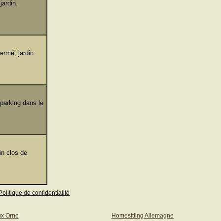
jardin.
ermé, jardin
parking dans le
in clos de
Politique de confidentialité
ux Orne
Homesitting Allemagne