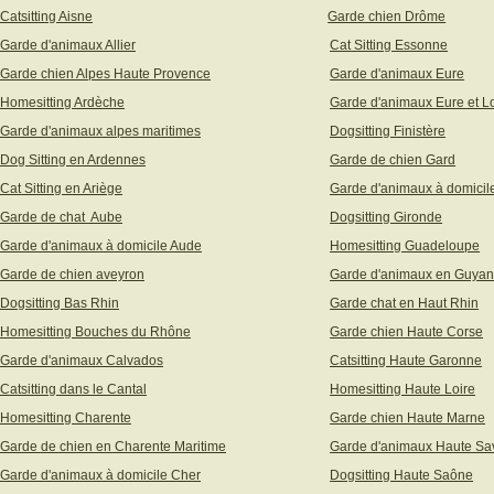
Catsitting Aisne
Garde chien Drôme
Garde d'animaux Allier
Cat Sitting Essonne
Garde chien Alpes Haute Provence
Garde d'animaux Eure
Homesitting Ardèche
Garde d'animaux Eure et Lo
Garde d'animaux alpes maritimes
Dogsitting Finistère
Dog Sitting en Ardennes
Garde de chien Gard
Cat Sitting en Ariège
Garde d'animaux à domicil
Garde de chat Aube
Dogsitting Gironde
Garde d'animaux à domicile Aude
Homesitting Guadeloupe
Garde de chien aveyron
Garde d'animaux en Guya
Dogsitting Bas Rhin
Garde chat en Haut Rhin
Homesitting Bouches du Rhône
Garde chien Haute Corse
Garde d'animaux Calvados
Catsitting Haute Garonne
Catsitting dans le Cantal
Homesitting Haute Loire
Homesitting Charente
Garde chien Haute Marne
Garde de chien en Charente Maritime
Garde d'animaux Haute Sa
Garde d'animaux à domicile Cher
Dogsitting Haute Saône