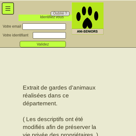
Oublié ?
Identifiez vous
Votre email
Votre identifiant
Validez
Extrait de gardes d'animaux
réalisées dans ce
département.
( Les descriptifs ont été
modifiés afin de préserver la
vie privée des propriétaires. )