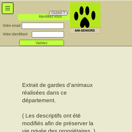
Oublié ?
Identifiez vous
Votre email
Votre identifiant
Validez
Extrait de gardes d'animaux
réalisées dans ce
département.
( Les descriptifs ont été
modifiés afin de préserver la
vie privée des propriétaires. )