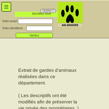
Oublié ?
Identifiez vous
Votre email
Votre identifiant
Validez
Extrait de gardes d'animaux
réalisées dans ce
département.
( Les descriptifs ont été
modifiés afin de préserver la
vie privée des propriétaires. )