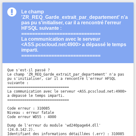
Le champ
'ZR_REQ_Garde_extrait_par_departement' n'a
pas pu s'initialiser, car il a rencontré l'erreur
HFSQL suivante :
=============================
La communication avec le serveur
<ASS.pcscloud.net:4900> a dépassé le temps
imparti.
=============================
Que s'est-il passé ?

Le champ 'ZR_REQ_Garde_extrait_par_departement' n'a pas 
pu s'initialiser, car il a rencontré l'erreur HFSQL 
suivante :

=============================

La communication avec le serveur <ASS.pcscloud.net:4900> 
a dépassé le temps imparti.

=============================

Code erreur : 310085

Niveau : erreur fatale

Code erreur WD55 : 4000

Dump de l'erreur du module 'wd240page64.dll' 
(24.0.142.2).

Identifiant des informations détaillées (.err) : 310085
