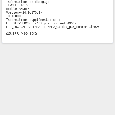
Informations de débogage :

IEWDHF=116.5

Module=<WDHF>

Version=<24.0.170.0>

TO:10000

Informations supplémentaires :

EIT_SERVEURCS : <ASS.pcscloud.net:4900>

EIT_LOGICALTABLENAME : <REQ_Gardes_par_commentaire2>
(25, ERR_MSG_BOX)