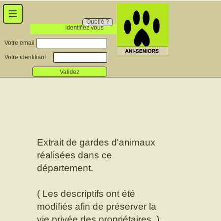
Oublié ?
Identifiez vous
Votre email
Votre identifiant
Validez
Extrait de gardes d'animaux
réalisées dans ce
département.
( Les descriptifs ont été
modifiés afin de préserver la
vie privée des propriétaires. )