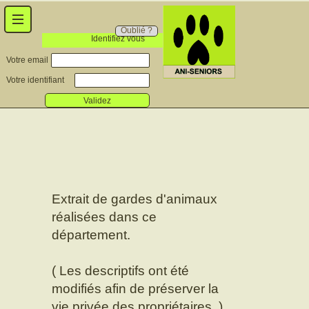
Oublié ?
Identifiez vous
Votre email
Votre identifiant
Validez
Extrait de gardes d'animaux
réalisées dans ce
département.
( Les descriptifs ont été
modifiés afin de préserver la
vie privée des propriétaires. )