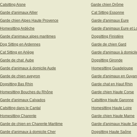
Catsitting Aisne
Garde chien Drôme
Garde d'animaux Allier
Cat Sitting Essonne
Garde chien Alpes Haute Provence
Garde d'animaux Eure
Homesitting Ardèche
Garde d'animaux Eure et Lo
Garde d'animaux alpes maritimes
Dogsitting Finistère
Dog Sitting en Ardennes
Garde de chien Gard
Cat Sitting en Ariège
Garde d'animaux à domicil
Garde de chat Aube
Dogsitting Gironde
Garde d'animaux à domicile Aude
Homesitting Guadeloupe
Garde de chien aveyron
Garde d'animaux en Guya
Dogsitting Bas Rhin
Garde chat en Haut Rhin
Homesitting Bouches du Rhône
Garde chien Haute Corse
Garde d'animaux Calvados
Catsitting Haute Garonne
Catsitting dans le Cantal
Homesitting Haute Loire
Homesitting Charente
Garde chien Haute Marne
Garde de chien en Charente Maritime
Garde d'animaux Haute Sa
Garde d'animaux à domicile Cher
Dogsitting Haute Saône