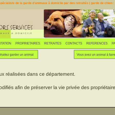
pécialiste de la garde d'animaux à domicile par des retraités ( garde de chien : d
TATION
PROPRIETAIRES
RETRAITES
CONTACTS
REFERENCES
P
Faites garder votre animal
Vous souhaitez garder un animal
haitez garder un animal
Vous avez un animal à fair
ux réalisées dans ce département.
odifiés afin de préserver la vie privée des propriétaire