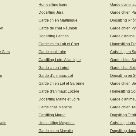
Homesitting Isère
Garde d'animau
Dogsitting Jura
Garde chien Pa
Garde chien Martinique
Dogsitting Rhô
ir
Garde de chat Réunion
Garde chien Py
Dogsitting Landes
Garde d'animau
Garde chien Loir et Cher
Homesitting P
e Gers
Garde chat Loire
Catsitting en S
Catsitting Loire Atlantique
Garde chien Sa
Garde chien Loiret
Garde chat Sei
ne
Garde d'animaux Lot
Dogsitting en S
Garde chien Lot et Garonne
Garde chien Se
Garde d'animaux Lozère
Homesitting S
Dogsitting Maine et Loire
Garde d'animau
Garde chat Manche
Garde chien Ta
Catsitting Marne
Dogsitting Terri
voie
Homesitting Mayenne
Catsitting dans
Garde chien Mayotte
Dogsitting dans