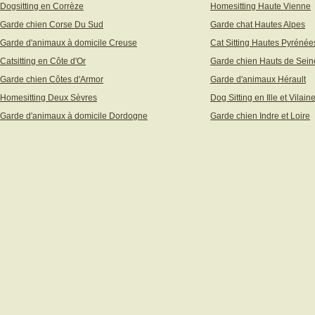
Dogsitting en Corrèze
Homesitting Haute Vienne
Garde chien Corse Du Sud
Garde chat Hautes Alpes
Garde d'animaux à domicile Creuse
Cat Sitting Hautes Pyrénée
Catsitting en Côte d'Or
Garde chien Hauts de Sein
Garde chien Côtes d'Armor
Garde d'animaux Hérault
Homesitting Deux Sèvres
Dog Sitting en Ille et Vilain
Garde d'animaux à domicile Dordogne
Garde chien Indre et Loire