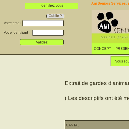
Ani Seniors Services, s
Identifiez vous
Oublié ?
Votre email
Votre identifiant
Validez
CONCEPT
PRESEN
Vous sou
Extrait de gardes d'anima
( Les descriptifs ont été m
CANTAL