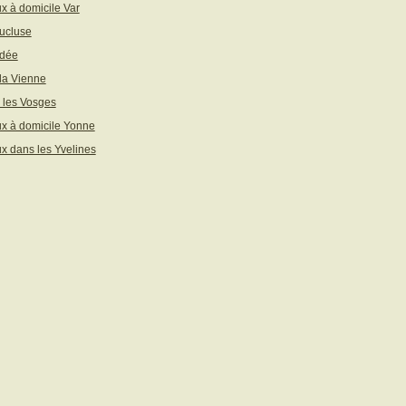
x à domicile Var
ucluse
ndée
 la Vienne
 les Vosges
x à domicile Yonne
x dans les Yvelines