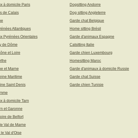
x à domicile Paris
Dogsitting Andorre
s de Calais
Dog sitting Angleterre
ne
Garde chat Belgique
rénées Atlantiques
Home sitting Brésil
x Pyrénées Orientales
Garde d'animaux Espagne
uy de Dôme
Catsitting Italie
aône et Loire
Garde chien Luxembourg
rthe
Homesitting Maroc
ne et Marne
Garde d'animaux à domicile Russie
eine Maritime
Garde chat Suisse
ine Saint Denis
Garde chien Tunisie
omme
x à domicile Tarn
rn et Garonne
toire de Belfort
 le Val de Marne
 le Val d'Oise