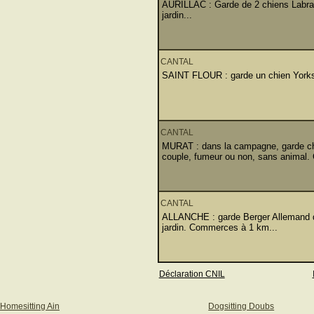
AURILLAC : Garde de 2 chiens Labrado
jardin...
CANTAL
SAINT FLOUR : garde un chien Yorkshi
CANTAL
MURAT : dans la campagne, garde chi
couple, fumeur ou non, sans animal
CANTAL
ALLANCHE : garde Berger Allemand de 
jardin. Commerces à 1 km...
Déclaration CNIL
Homesitting Ain
Dogsitting Doubs