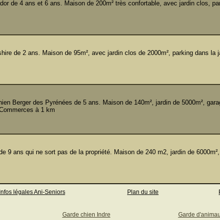
r de 4 ans et 6 ans. Maison de 200m² très confortable, avec jardin clos, pa
re de 2 ans. Maison de 95m², avec jardin clos de 2000m², parking dans la ja
en Berger des Pyrénées de 5 ans. Maison de 140m², jardin de 5000m², gara
. Commerces à 1 km
9 ans qui ne sort pas de la propriété. Maison de 240 m2, jardin de 6000m²,
Infos légales Ani-Seniors
Plan du site
Garde chien Indre
Garde d'anima