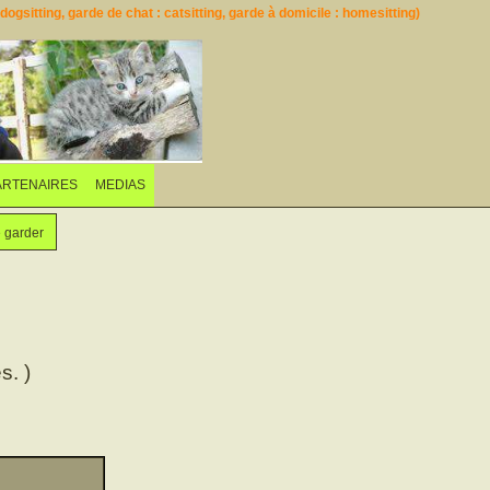
ogsitting, garde de chat : catsitting, garde à domicile : homesitting)
ARTENAIRES
MEDIAS
e garder
s. )