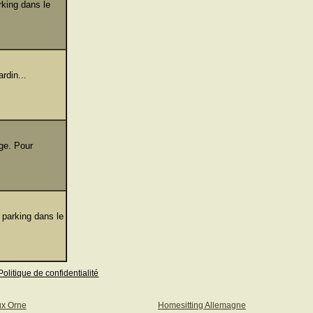
rking dans le
rdin...
ge. Pour
 parking dans le
Politique de confidentialité
ux Orne
Homesitting Allemagne