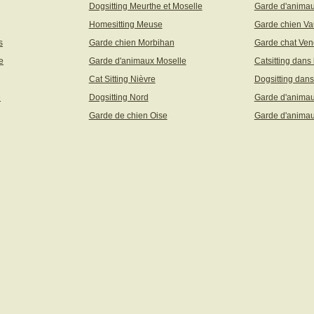
Dogsitting Meurthe et Moselle
Garde d'animau
Homesitting Meuse
Garde chien Va
s
Garde chien Morbihan
Garde chat Ve
e
Garde d'animaux Moselle
Catsitting dans
Cat Sitting Nièvre
Dogsitting dans
e
Dogsitting Nord
Garde d'animau
Garde de chien Oise
Garde d'animau