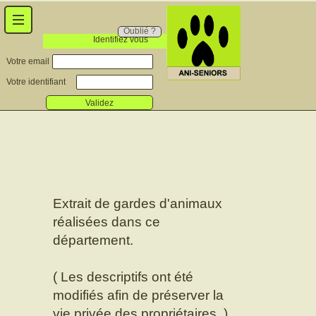
Oublié ?
Identifiez vous
Votre email
Votre identifiant
Validez
Extrait de gardes d'animaux
réalisées dans ce
département.
( Les descriptifs ont été
modifiés afin de préserver la
vie privée des propriétaires. )