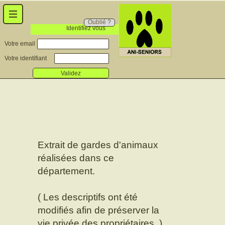
Oublié ?
Identifiez vous
Votre email
Votre identifiant
Validez
Extrait de gardes d'animaux
réalisées dans ce
département.
( Les descriptifs ont été
modifiés afin de préserver la
vie privée des propriétaires. )