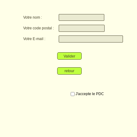
Votre nom :
Votre code postal :
Votre E-mail :
Valider
retour
J'accepte le PDC