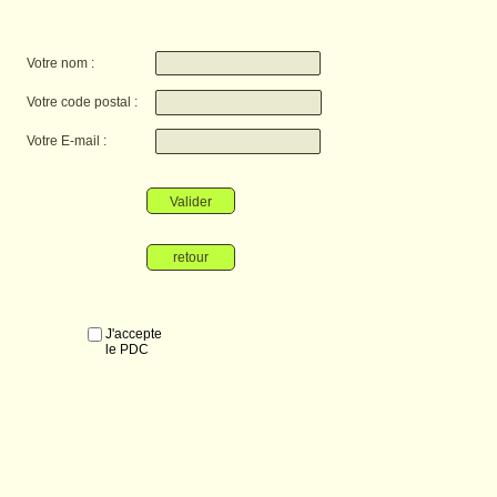
Votre nom :
Votre code postal :
Votre E-mail :
Valider
retour
J'accepte
le PDC