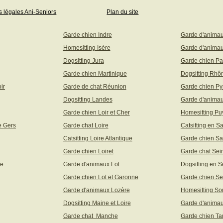
s légales Ani-Seniors
Plan du site
Garde chien Indre
Garde d'anima
Homesitting Isère
Garde d'animau
Dogsitting Jura
Garde chien Pa
Garde chien Martinique
Dogsitting Rhô
ir
Garde de chat Réunion
Garde chien Py
Dogsitting Landes
Garde d'animau
Garde chien Loir et Cher
Homesitting P
e Gers
Garde chat Loire
Catsitting en S
Catsitting Loire Atlantique
Garde chien Sa
Garde chien Loiret
Garde chat Sei
ne
Garde d'animaux Lot
Dogsitting en S
Garde chien Lot et Garonne
Garde chien Se
Garde d'animaux Lozère
Homesitting S
Dogsitting Maine et Loire
Garde d'animau
Garde chat Manche
Garde chien Ta