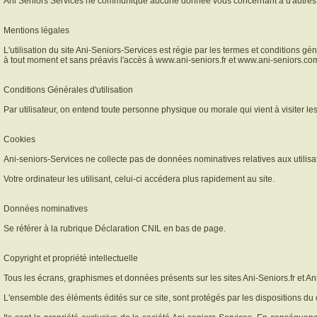
Ani Seniors Services ne communique aucune donnée vous concernant à d'autres 
Mentions légales
L'utilisation du site Ani-Seniors-Services est régie par les termes et conditions gén
à tout moment et sans préavis l'accès à www.ani-seniors.fr et www.ani-seniors.com
Conditions Générales d'utilisation
Par utilisateur, on entend toute personne physique ou morale qui vient à visiter les
Cookies
Ani-seniors-Services ne collecte pas de données nominatives relatives aux utilisate
Votre ordinateur les utilisant, celui-ci accédera plus rapidement au site.
Données nominatives
Se référer à la rubrique Déclaration CNIL en bas de page.
Copyright et propriété intellectuelle
Tous les écrans, graphismes et données présents sur les sites Ani-Seniors.fr et An
L'ensemble des éléments édités sur ce site, sont protégés par les dispositions du c