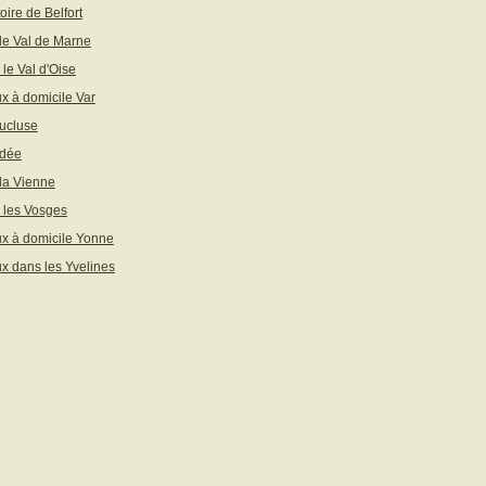
toire de Belfort
 le Val de Marne
 le Val d'Oise
x à domicile Var
ucluse
ndée
 la Vienne
 les Vosges
x à domicile Yonne
x dans les Yvelines