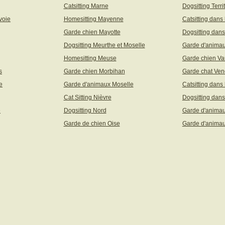
Catsitting Marne
Dogsitting Terri
voie
Homesitting Mayenne
Catsitting dans
Garde chien Mayotte
Dogsitting dans
Dogsitting Meurthe et Moselle
Garde d'animau
Homesitting Meuse
Garde chien Va
s
Garde chien Morbihan
Garde chat Ve
e
Garde d'animaux Moselle
Catsitting dans
Cat Sitting Nièvre
Dogsitting dans
e
Dogsitting Nord
Garde d'animau
Garde de chien Oise
Garde d'animau