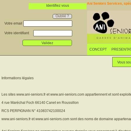
Ani Seniors Services, spéci
Identifiez vous
Oublié ?
Votre email
Votre identifiant
Validez
CONCEPT
PRESENTA
Vous sou
Informations légales
Les sites www.ani-seniors.fr et www.ani-seniors.com appartiennent et sont exploit
4 rue Maréchal Foch 66140 Canet en Roussillon
RCS PERPIGNAN N° 41083742100024
www.ani-seniors.fr et www.ani-seniors.com sont des noms de domaine appartenan