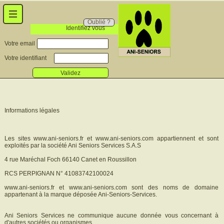
Oublié ?
Identifiez vous
Votre email
Votre identifiant
Validez
Informations légales
Les sites www.ani-seniors.fr et www.ani-seniors.com appartiennent et sont
exploités par la société Ani Seniors Services S.A.S
4 rue Maréchal Foch 66140 Canet en Roussillon
RCS PERPIGNAN N° 41083742100024
www.ani-seniors.fr et www.ani-seniors.com sont des noms de domaine
appartenant à la marque déposée Ani-Seniors-Services.
Ani Seniors Services ne communique aucune donnée vous concernant à
d'autres sociétés ou organismes.