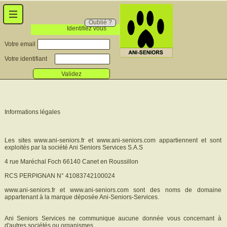
Oublié ?
Identifiez vous
Votre email
Votre identifiant
Validez
Informations légales
Les sites www.ani-seniors.fr et www.ani-seniors.com appartiennent et sont
exploités par la société Ani Seniors Services S.A.S
4 rue Maréchal Foch 66140 Canet en Roussillon
RCS PERPIGNAN N° 41083742100024
www.ani-seniors.fr et www.ani-seniors.com sont des noms de domaine
appartenant à la marque déposée Ani-Seniors-Services.
Ani Seniors Services ne communique aucune donnée vous concernant à
d'autres sociétés ou organismes.