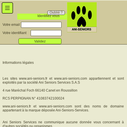
Oublié ?
Identifiez vous
Votre email
Votre identifiant
Validez
Informations légales
Les sites www.ani-seniors.fr et www.ani-seniors.com appartiennent et sont
exploités par la société Ani Seniors Services S.A.S
4 rue Maréchal Foch 66140 Canet en Roussillon
RCS PERPIGNAN N° 41083742100024
www.ani-seniors.fr et www.ani-seniors.com sont des noms de domaine
appartenant à la marque déposée Ani-Seniors-Services.
Ani Seniors Services ne communique aucune donnée vous concernant à
d'autres sociétés ou organismes.