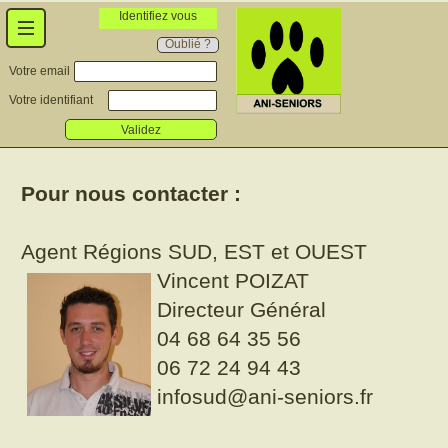
Identifiez vous
Oublié ?
Votre email
Votre identifiant
Validez
Pour nous contacter :
Agent Régions SUD, EST et OUEST
Vincent POIZAT
Directeur Général
04 68 64 35 56
06 72 24 94 43
infosud@ani-seniors.fr