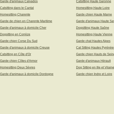
Garde d'animaux Calvados
Catsitting Haute Garonne
Catsitting dans le Cantal
Homesitting Haute Loire
Homesitting Charente
Garde chien Haute Marne
Garde de chien en Charente Maritime
Garde d'animaux Haute Sa
Garde d'animaux à domicile Cher
Dogsitting Haute Saône
Dogsitting en Corrèze
Homesitting Haute Vienne
Garde chien Corse Du Sud
Garde chat Hautes Alpes
Garde d'animaux à domicile Creuse
Cat Sitting Hautes Pyrénée
Catsitting en Côte d'Or
Garde chien Hauts de Sein
Garde chien Côtes d'Armor
Garde d'animaux Hérault
Homesitting Deux Sèvres
Dog Sitting en Ille et Vilain
Garde d'animaux à domicile Dordogne
Garde chien Indre et Loire