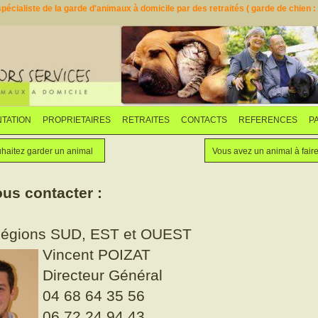
pécialiste de la garde d'animaux à domicile par des retraités ( garde de chien : d
TATION
PROPRIETAIRES
RETRAITES
CONTACTS
REFERENCES
P
Faites garder votre animal
Vous souhaitez garder un animal
haitez garder un animal
Vous avez un animal à fair
us contacter :
Régions SUD, EST et OUEST
Vincent POIZAT
Directeur Général
04 68 64 35 56
06 72 24 94 43