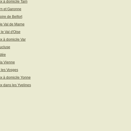
x à domicile Tarn
rn et Garonne
toire de Belfort
 le Val de Marne
 le Val d'Oise
x à domicile Var
ucluse
ndée
 la Vienne
 les Vosges
x à domicile Yonne
x dans les Yvelines