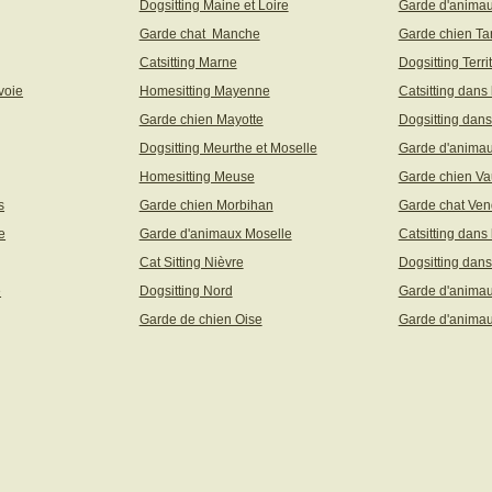
Dogsitting Maine et Loire
Garde d'animau
Garde chat Manche
Garde chien Ta
Catsitting Marne
Dogsitting Terri
voie
Homesitting Mayenne
Catsitting dans
Garde chien Mayotte
Dogsitting dans
Dogsitting Meurthe et Moselle
Garde d'animau
Homesitting Meuse
Garde chien Va
s
Garde chien Morbihan
Garde chat Ve
e
Garde d'animaux Moselle
Catsitting dans
Cat Sitting Nièvre
Dogsitting dans
e
Dogsitting Nord
Garde d'animau
Garde de chien Oise
Garde d'animau