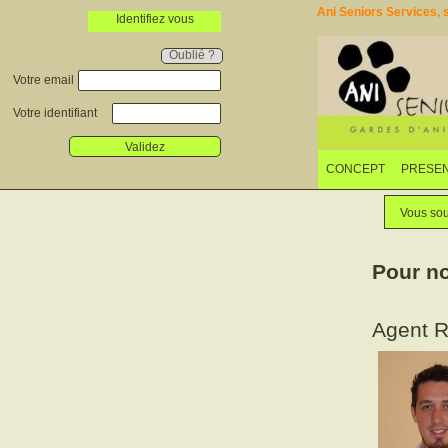
Ani Seniors Services, s
Identifiez vous
Oublié ?
Votre email
Votre identifiant
Validez
CONCEPT
PRESEN
Vous sou
Pour no
Agent 