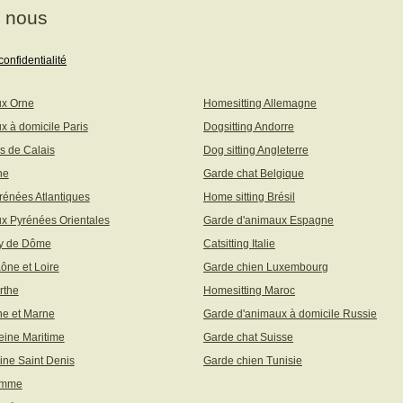
à nous
confidentialité
ux Orne
Homesitting Allemagne
x à domicile Paris
Dogsitting Andorre
s de Calais
Dog sitting Angleterre
ne
Garde chat Belgique
rénées Atlantiques
Home sitting Brésil
x Pyrénées Orientales
Garde d'animaux Espagne
uy de Dôme
Catsitting Italie
aône et Loire
Garde chien Luxembourg
rthe
Homesitting Maroc
ne et Marne
Garde d'animaux à domicile Russie
eine Maritime
Garde chat Suisse
ine Saint Denis
Garde chien Tunisie
omme