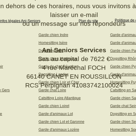
n dehors de ces horaires, nous vous invitons 
laisser un e-mail
Politique de 
Infos légales Ani-Seniors
Plan du site
ou un message sur nos répondeurs
Garde chien Indre
Garde d'anima
Homesitting Isère
Garde d'animau
Ani Seniors Services
Dogsitting Jura
Garde chien Pa
Sas au capital de 7622 €
Garde chien Martinique
Dogsitting Rhô
4 rue Maréchal FOCH
ir
Garde de chat Réunion
Garde chien Py
Dogsitting Landes
Garde d'animau
66140 CANET EN ROUSSILLON
Garde chien Loir et Cher
Homesitting P
RCS Perpignan 41083742100024
e Gers
Garde chat Loire
Catsitting en S
Catsitting Loire Atlantique
Garde chien Sa
Garde chien Loiret
Garde chat Sei
ne
Garde d'animaux Lot
Dogsitting en S
Garde chien Lot et Garonne
Garde chien Se
Garde d'animaux Lozère
Homesitting S