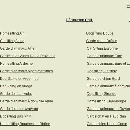
E
Déclaration CNIL
Homesitting Ain
Dogsitting Doubs
Catsitting Aisne
Garde chien Drôme
Garde d'animaux Allier
Cat Sitting Essonne
Garde chien Alpes Haute Provence
Garde d'animaux Eure
Homesitting Ardèche
Garde d'animaux Eure et Lo
Garde d'animaux alpes maritimes
Dogsitting Finistère
Dog Sitting en Ardennes
Garde de chien Gard
Cat Sitting en Ariège
Garde d'animaux à domicil
Garde de chat Aube
Dogsitting Gironde
Garde d'animaux à domicile Aude
Homesitting Guadeloupe
Garde de chien aveyron
Garde d'animaux en Guya
Dogsitting Bas Rhin
Garde chat en Haut Rhin
Homesitting Bouches du Rhône
Garde chien Haute Corse